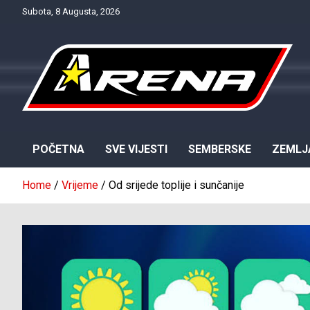
Skip
Subota, 8 Augusta, 2026
to
content
Provjereno. Tačno. Objektivno.
NTV Arena
POČETNA
SVE VIJESTI
SEMBERSKE
ZEMLJ
Home
Vrijeme
Od srijede toplije i sunčanije