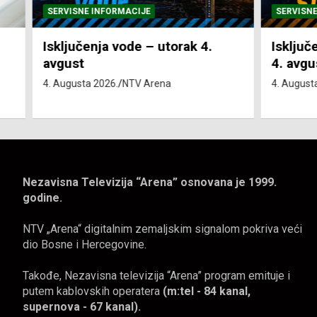
SERVISNE INFORMACIJE
SERVISNE I
Isključenja vode – utorak 4.
Isključen
avgust
4. avgust
4. Augusta 2026.
NTV Arena
4. Augusta 
Nezavisna Televizija “Arena” osnovana je 1999.
godine.
NTV „Arena“ digitalnim zemaljskim signalom pokriva veći
dio Bosne i Hercegovine.
Takođe, Nezavisna televizija “Arena” program emituje i
putem kablovskih operatera
(m:tel - 84 kanal,
supernova - 67 kanal).