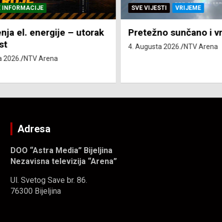
NFORMACIJE
SVE VIJESTI
VRIJEME
ja el. energije – utorak
Pretežno sunčano i vru
4. Augusta 2026.
NTV Arena
2026.
NTV Arena
Adresa
DOO “Astra Media” Bijeljina
Nezavisna televizija “Arena”
Ul. Svetog Save br. 86.
76300 Bijeljina