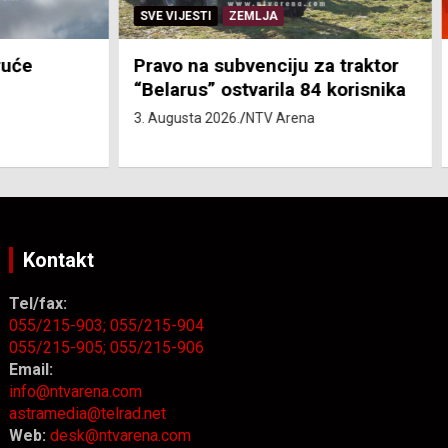
SVE VIJESTI
ZEMLJA
će
Pravo na subvenciju za traktor
“Belarus” ostvarila 84 korisnika
3. Augusta 2026.
NTV Arena
Kontakt
Tel/fax:
055/215-903;
055/215-904
055/215-905;
055/215-906
Email:
info@ntvarena.com
astramedia@telrad.net
Web:
desk@ntvarena.com