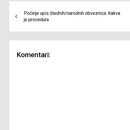
Navigacija
Počinje upis štednih/narodnih obveznica: Kakva
članaka
je procedura
Komentari: