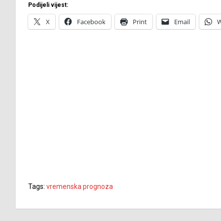
Podijeli vijest:
X
Facebook
Print
Email
W
Tags:
vremenska prognoza