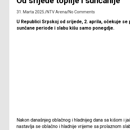
Od srijede toplije i sunčanije
31. Marta 2025.
NTV Arena
No Comments
U Republici Srpskoj od srijede, 2. aprila, očekuje se
sunčane periode i slabu kišu samo ponegdje.
Nakon današnjeg oblačnog i hladnijeg dana sa kišom i j
nastavlja se oblačno i hladnije vrijeme sa prolaznom sl