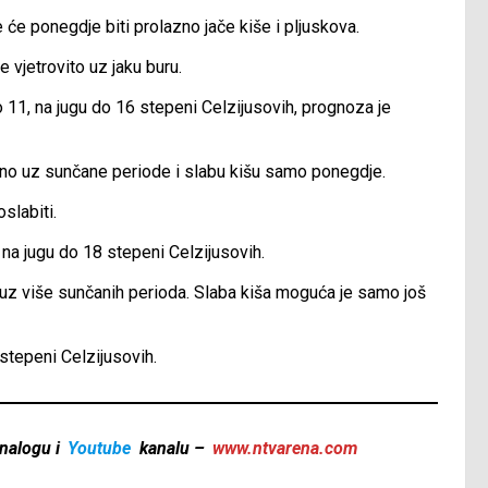
 će ponegdje biti prolazno jače kiše i pljuskova.
je vjetrovito uz jaku buru.
1, na jugu do 16 stepeni Celzijusovih, prognoza je
ačno uz sunčane periode i slabu kišu samo ponegdje.
slabiti.
a jugu do 18 stepeni Celzijusovih.
o uz više sunčanih perioda. Slaba kiša moguća je samo još
tepeni Celzijusovih.
nalogu i
Youtube
kanalu –
www.ntvarena.com