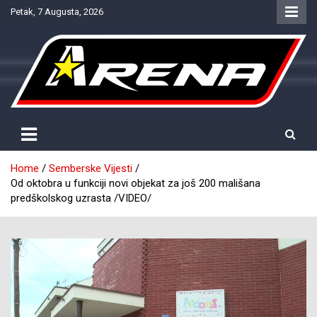
Skip
Petak, 7 Augusta, 2026
to
content
Provjereno. Tačno. Objektivno.
NTV Arena
Home
Semberske Vijesti
Od oktobra u funkciji novi objekat za još 200 mališana
predškolskog uzrasta /VIDEO/