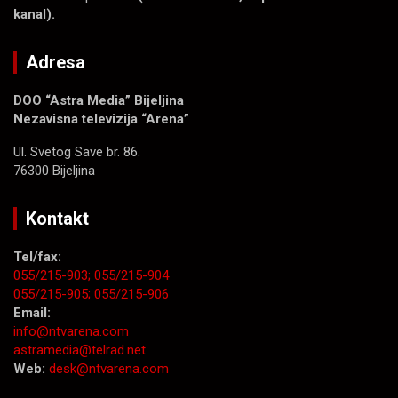
kanal).
Adresa
DOO “Astra Media” Bijeljina
Nezavisna televizija “Arena”
Ul. Svetog Save br. 86.
76300 Bijeljina
Kontakt
Tel/fax:
055/215-903;
055/215-904
055/215-905;
055/215-906
Email:
info@ntvarena.com
astramedia@telrad.net
Web:
desk@ntvarena.com