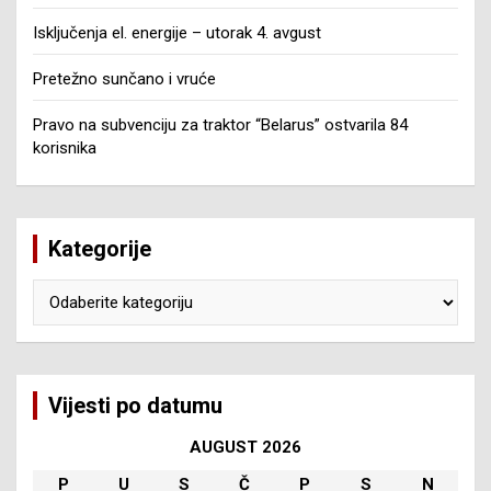
Isključenja el. energije – utorak 4. avgust
Pretežno sunčano i vruće
Pravo na subvenciju za traktor “Belarus” ostvarila 84
korisnika
Kategorije
Kategorije
Vijesti po datumu
AUGUST 2026
P
U
S
Č
P
S
N