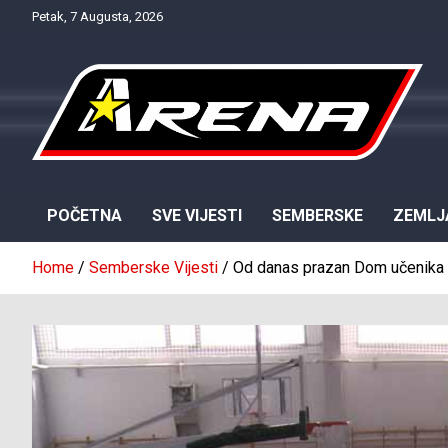
Skip
Petak, 7 Augusta, 2026
to
content
Provjereno. Tačno. Objektivno.
NTV Arena
POČETNA
SVE VIJESTI
SEMBERSKE
ZEMLJ
Home
Semberske Vijesti
Od danas prazan Dom učenika