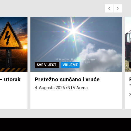
SVE VIJESTI
ZEMLJA
će
Pravo na subvenciju za traktor
“Belarus” ostvarila 84 korisnika
3. Augusta 2026.
NTV Arena