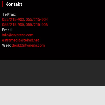
Kontakt
Tel/fax:
055/215-903;
055/215-904
055/215-905;
055/215-906
Email:
info@ntvarena.com
astramedia@telrad.net
Web:
desk@ntvarena.com