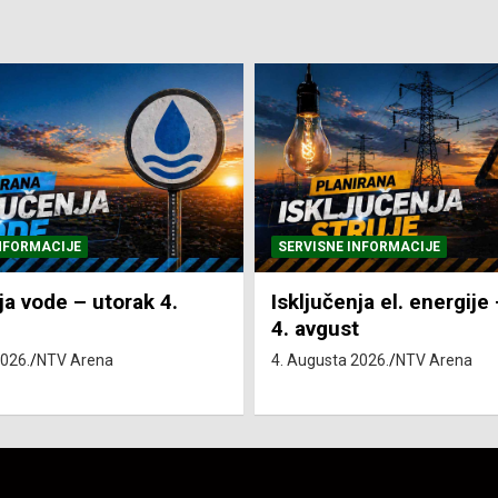
NFORMACIJE
SVE VIJESTI
VRIJEME
ja el. energije – utorak
Pretežno sunčano i vru
4. Augusta 2026.
NTV Arena
2026.
NTV Arena