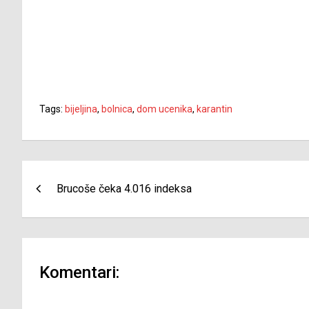
Tags:
bijeljina
,
bolnica
,
dom ucenika
,
karantin
Navigacija
Brucoše čeka 4.016 indeksa
članaka
Komentari: