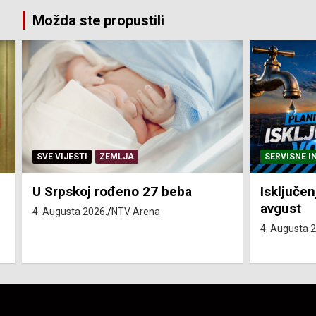
Možda ste propustili
SERVISNE INFORMACIJE
SERVISNE I
Isključenja vode – utorak 4.
Isključen
avgust
4. avgust
4. Augusta 2026.
NTV Arena
4. Augusta 