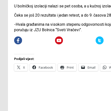
U bolničkoj izolaciji nalazi se pet osoba, a u kućnoj izolaci
Čeka se još 20 rezultata i jedan retest, a do 9. časova 2
-Hvala građanima na visokom stepenu odgovornosti koja j
poručuju iz JZU Bolnica “Sveti Vračevi”.
Podijeli vijest:
X
Facebook
Print
Email
W