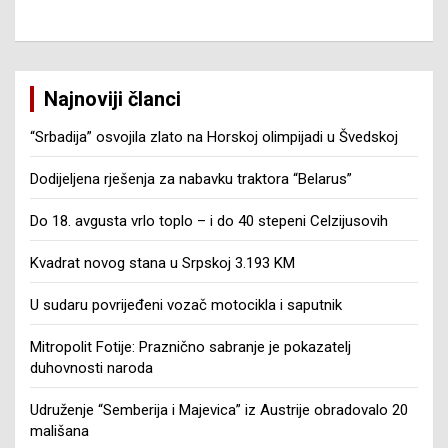
Najnoviji članci
“Srbadija” osvojila zlato na Horskoj olimpijadi u Švedskoj
Dodijeljena rješenja za nabavku traktora “Belarus”
Do 18. avgusta vrlo toplo – i do 40 stepeni Celzijusovih
Kvadrat novog stana u Srpskoj 3.193 KM
U sudaru povrijeđeni vozač motocikla i saputnik
Mitropolit Fotije: Praznično sabranje je pokazatelj
duhovnosti naroda
Udruženje “Semberija i Majevica” iz Austrije obradovalo 20
mališana