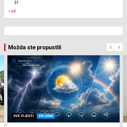
31
« jul
Možda ste propustili
SVE VIJESTI
ZEMLJA