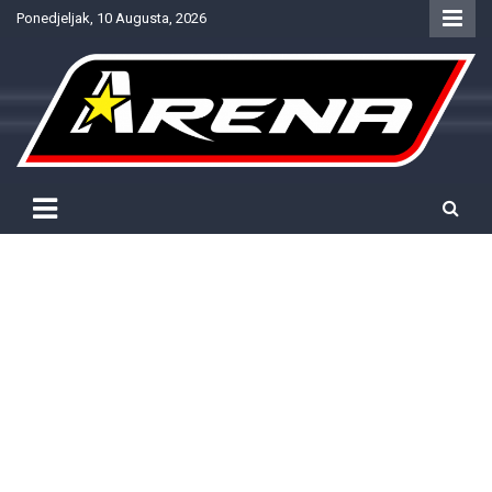
Skip
Ponedjeljak, 10 Augusta, 2026
to
content
Provjereno. Tačno. Objektivno.
NTV Arena