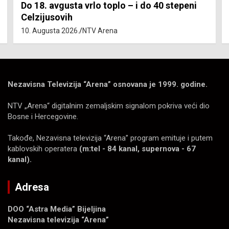
Kvadrat novog stana u Srpskoj 3.193 KM
10. Augusta 2026.
Srna
Nezavisna Televizija “Arena” osnovana je 1999. godine.
NTV „Arena“ digitalnim zemaljskim signalom pokriva veći dio
Bosne i Hercegovine.
Takođe, Nezavisna televizija “Arena” program emituje i putem
kablovskih operatera
(m:tel - 84 kanal, supernova - 67
kanal).
Adresa
DOO “Astra Media” Bijeljina
Nezavisna televizija “Arena”