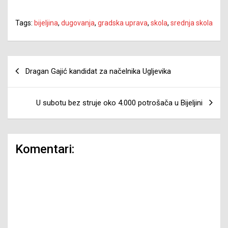
Tags:
bijeljina
,
dugovanja
,
gradska uprava
,
skola
,
srednja skola
Navigacija
Dragan Gajić kandidat za načelnika Ugljevika
članaka
U subotu bez struje oko 4.000 potrošača u Bijeljini
Komentari: