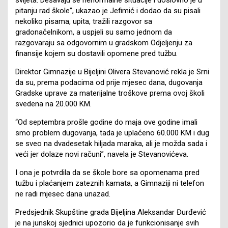
pitanju rad škole”, ukazao je Jefimić i dodao da su pisali
nekoliko pisama, upita, tražili razgovor sa
gradonačelnikom, a uspjeli su samo jednom da
razgovaraju sa odgovornim u gradskom Odjeljenju za
finansije kojem su dostavili opomene pred tužbu.
Direktor Gimnazije u Bijeljini Olivera Stevanović rekla je Srni
da su, prema podacima od prije mjesec dana, dugovanja
Gradske uprave za materijalne troškove prema ovoj školi
svedena na 20.000 KM.
“Od septembra prošle godine do maja ove godine imali
smo problem dugovanja, tada je uplaćeno 60.000 KM i dug
se sveo na dvadesetak hiljada maraka, ali je možda sada i
veći jer dolaze novi računi”, navela je Stevanovićeva.
I ona je potvrdila da se škole bore sa opomenama pred
tužbu i plaćanjem zateznih kamata, a Gimnaziji ni telefon
ne radi mjesec dana unazad.
Predsjednik Skupštine grada Bijeljina Aleksandar Đurđević
je na junskoj sjednici upozorio da je funkcionisanje svih