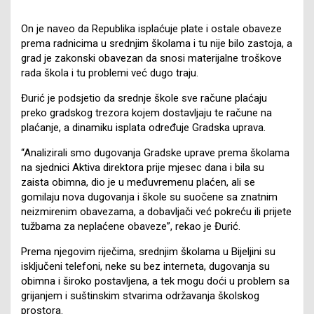
On je naveo da Republika isplaćuje plate i ostale obaveze
prema radnicima u srednjim školama i tu nije bilo zastoja, a
grad je zakonski obavezan da snosi materijalne troškove
rada škola i tu problemi već dugo traju.
Đurić je podsjetio da srednje škole sve račune plaćaju
preko gradskog trezora kojem dostavljaju te račune na
plaćanje, a dinamiku isplata određuje Gradska uprava.
“Analizirali smo dugovanja Gradske uprave prema školama
na sjednici Aktiva direktora prije mjesec dana i bila su
zaista obimna, dio je u međuvremenu plaćen, ali se
gomilaju nova dugovanja i škole su suočene sa znatnim
neizmirenim obavezama, a dobavljači već pokreću ili prijete
tužbama za neplaćene obaveze”, rekao je Đurić.
Prema njegovim riječima, srednjim školama u Bijeljini su
isključeni telefoni, neke su bez interneta, dugovanja su
obimna i široko postavljena, a tek mogu doći u problem sa
grijanjem i suštinskim stvarima održavanja školskog
prostora.