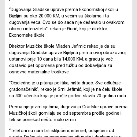
“Dugovanja Gradske uprave prema Ekonomskoj školi u
Bijeljini su oko 20.000 KM, u većim su školama i ta
dugovanja veća. Ovo se do sada nije dešavalo u ovakvom
obimu i intenzitetu”, rekao je Đurić, koji je direktor
Ekonomske škole.
Direktor Muzičke škole Mladen Jefimić rekao je da su
dugovanja Gradske uprave Bijeljina prema ovoj obrazovnoj
ustanovi prije 10 dana bila 14.000 KM, a gradu je već
dostavio pet opomena pred tužbu od dobavljača za
osnovne materijalne troškove.
“Očigledno je u pitanju politika, ništa drugo. Sve odlučuje
gradonačelnik”, rekao je Srni Jefimić, koji je na čelu škole
sa 400 učenika koja je prošle godine slavila 70 godina rada.
Prema njegovim riječima, dugovanja Gradske uprave prema
Muzičkoj školi gomilaju se od septembra prošle godine i
tek se ponekad nešto malo izmiri.
“Telefoni su nam bili isključeni, internet, odsječeni od
svijeta. Dešavaju se nenormalne situacije i doslovno je u