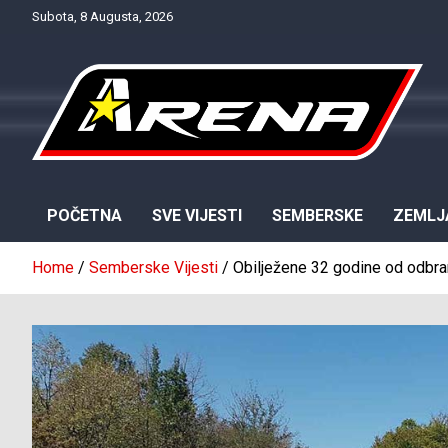
Skip
Subota, 8 Augusta, 2026
to
content
Provjereno. Tačno. Objektivno.
NTV Arena
POČETNA
SVE VIJESTI
SEMBERSKE
ZEMLJ
Home
Semberske Vijesti
Obilježene 32 godine od odbra