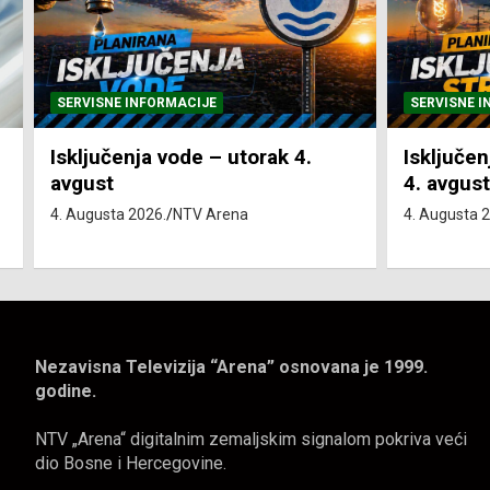
SERVISNE INFORMACIJE
SERVISNE I
Isključenja vode – utorak 4.
Isključen
avgust
4. avgust
4. Augusta 2026.
NTV Arena
4. Augusta 
Nezavisna Televizija “Arena” osnovana je 1999.
godine.
NTV „Arena“ digitalnim zemaljskim signalom pokriva veći
dio Bosne i Hercegovine.