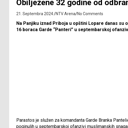
Obilježene 32 godine od odbran
21. Septembra 2024.
NTV Arena
No Comments
Na Panjiku iznad Priboja u opštini Lopare danas su 
16 boraca Garde “Panteri” u septembarskoj ofanziv
Parastos je služen za komandanta Garde Branka Pantelić
poginulih u septembarskoj ofanzivi muslimanskih snaga i