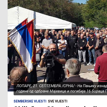
ЛОПАРЕ, 21. СЕПТЕМБРА /СРНА/ - На Пањику изнад
године од одбране Мајевице и погибије 16 бораца Г
SEMBERSKE VIJESTI
SVE VIJESTI