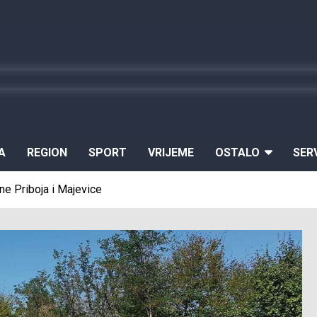
A
REGION
SPORT
VRIJEME
OSTALO
SER
ne Priboja i Majevice