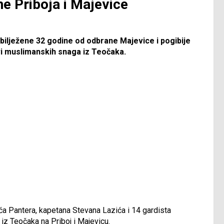
e Priboja i Majevice
obilježene 32 godine od odbrane Majevice i pogibije
i muslimanskih snaga iz Teočaka.
a Pantera, kapetana Stevana Lazića i 14 gardista
z Teočaka na Priboj i Majevicu.