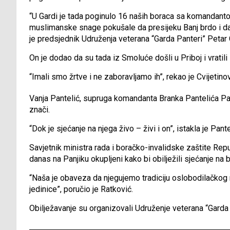
“U Gardi je tada poginulo 16 naših boraca sa komandan
muslimanske snage pokušale da presijeku Banj brdo i da 
je predsjednik Udruženja veterana “Garda Panteri” Petar C
On je dodao da su tada iz Smoluće došli u Priboj i vratili
“Imali smo žrtve i ne zaboravljamo ih”, rekao je Cvijetin
Vanja Pantelić, supruga komandanta Branka Pantelića Pant
znači.
“Dok je sjećanje na njega živo – živi i on”, istakla je Pant
Savjetnik ministra rada i boračko-invalidske zaštite Rep
danas na Panjiku okupljeni kako bi obilježili sjećanje na
“Naša je obaveza da njegujemo tradiciju oslobodilačkog
jedinice”, poručio je Ratković.
Obilježavanje su organizovali Udruženje veterana “Garda 