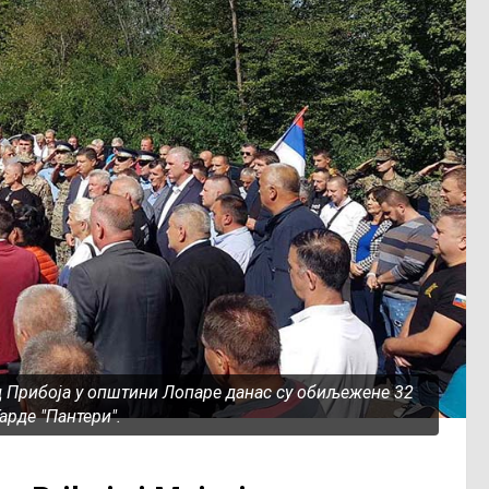
 Прибоја у општини Лопаре данас су обиљежене 32
арде "Пантери".