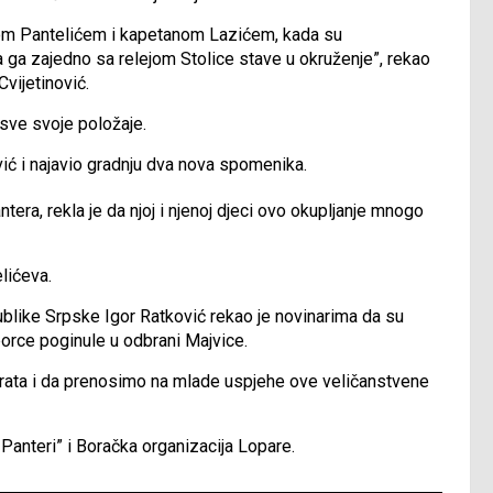
tom Pantelićem i kapetanom Lazićem, kada su
ga zajedno sa relejom Stolice stave u okruženje”, rekao
vijetinović.
 sve svoje položaje.
ović i najavio gradnju dva nova spomenika.
era, rekla je da njoj i njenoj djeci ovo okupljanje mnogo
elićeva.
ublike Srpske Igor Ratković rekao je novinarima da su
 borce poginule u odbrani Majvice.
 rata i da prenosimo na mlade uspjehe ove veličanstvene
Panteri” i Boračka organizacija Lopare.