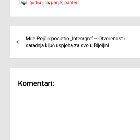
Tags:
godisnjica
,
panjik
,
panteri
Navigacija
Mile Pejčić posjetio „Interagro“ – Otvorenost i
članaka
saradnja ključ uspjeha za sve u Bijeljini
Komentari: