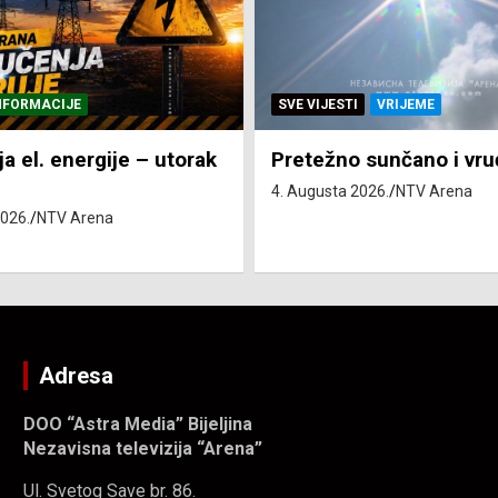
NFORMACIJE
SVE VIJESTI
VRIJEME
ja el. energije – utorak
Pretežno sunčano i vru
4. Augusta 2026.
NTV Arena
2026.
NTV Arena
Adresa
DOO “Astra Media” Bijeljina
Nezavisna televizija “Arena”
Ul. Svetog Save br. 86.