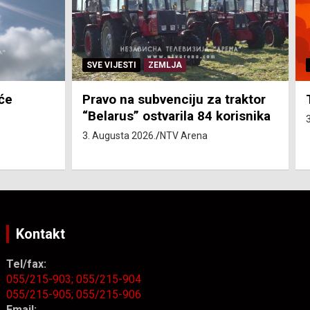
SVE VIJESTI
ZEMLJA
će
Pravo na subvenciju za traktor
“Belarus” ostvarila 84 korisnika
3. Augusta 2026.
NTV Arena
Kontakt
Tel/fax:
055/215-903;
055/215-904
055/215-905;
055/215-906
Email: