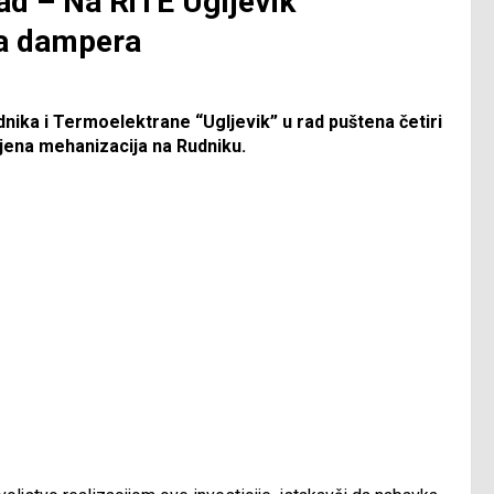
ad – Na RiTE Ugljevik
va dampera
ika i Termoelektrane “Ugljevik” u rad puštena četiri
jena mehanizacija na Rudniku.