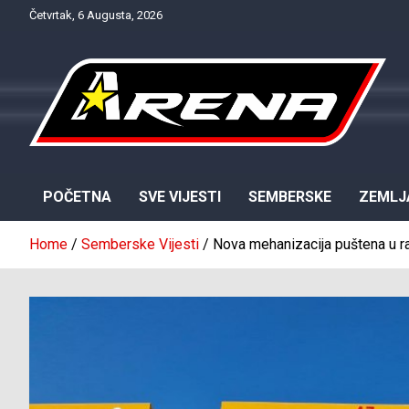
Skip
Četvrtak, 6 Augusta, 2026
to
content
Provjereno. Tačno. Objektivno.
NTV Arena
POČETNA
SVE VIJESTI
SEMBERSKE
ZEMLJ
Home
Semberske Vijesti
Nova mehanizacija puštena u ra