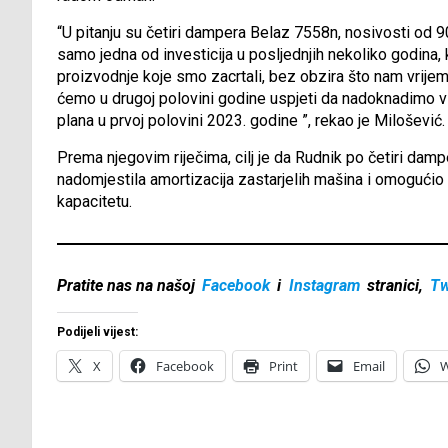
“U pitanju su četiri dampera Belaz 7558n, nosivosti od 
samo jedna od investicija u posljednjih nekoliko godina,
proizvodnje koje smo zacrtali, bez obzira što nam vrijem
ćemo u drugoj polovini godine uspjeti da nadoknadimo vi
plana u prvoj polovini 2023. godine ”, rekao je Milošević.
Prema njegovim riječima, cilj je da Rudnik po četiri damp
nadomjestila amortizacija zastarjelih mašina i omogućio 
kapacitetu.
Pratite nas na našoj
Facebook
i
Instagram
stranici,
Tw
Podijeli vijest:
X
Facebook
Print
Email
W