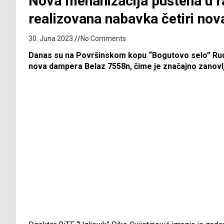
Nova mehanizacija puštena u r
realizovana nabavka četiri no
30. Juna 2023.
No Comments
Danas su na Površinskom kopu “Bogutovo selo” Rudn
nova dampera Belaz 7558n, čime je značajno zanovl