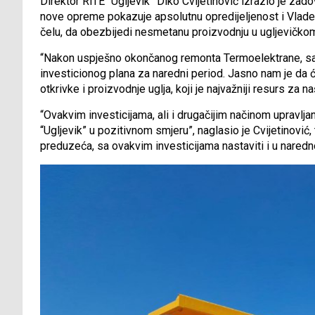
Direktor RiTE “Ugljevik” Diko Cvijetinović izrazio je zado
nove opreme pokazuje apsolutnu opredijeljenost i Vlade 
čelu, da obezbijedi nesmetanu proizvodnju u ugljevičkom
“Nakon uspješno okončanog remonta Termoelektrane, sada
investicionog plana za naredni period. Jasno nam je da ć
otkrivke i proizvodnje uglja, koji je najvažniji resurs za 
“Ovakvim investicijama, ali i drugačijim načinom upravlj
“Ugljevik” u pozitivnom smjeru”, naglasio je Cvijetinovi
preduzeća, sa ovakvim investicijama nastaviti i u nared