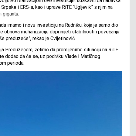
voljstvo realizacijom ove investicije, istakavši da nabavka
Srpske i ERS-a, kao i uprave RiTE “Ugljevik” s njim na
 gigantu.
 imamo i novu investiciju na Rudniku, koja je samo dio
e obnova mehanizacije doprinijeti stabilnosti i povećanju
naše preduzeće”, rekao je Cvijetinović.
anja Preduzećem, želimo da promijenimo situaciju na RiTE
ć, te dodao da će se, uz podršku Vlade i Matičnog
nom periodu.