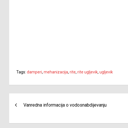
Tags:
damperi
,
mehanizacija
,
rite
,
rite ugljevik
,
ugljevik
Navigacija
Vanredna informacija o vodosnabdijevanju
članaka