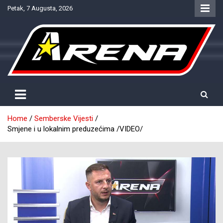
Skip
Petak, 7 Augusta, 2026
to
content
Provjereno. Tačno. Objektivno.
NTV Arena
Home
Semberske Vijesti
Smjene i u lokalnim preduzećima /VIDEO/