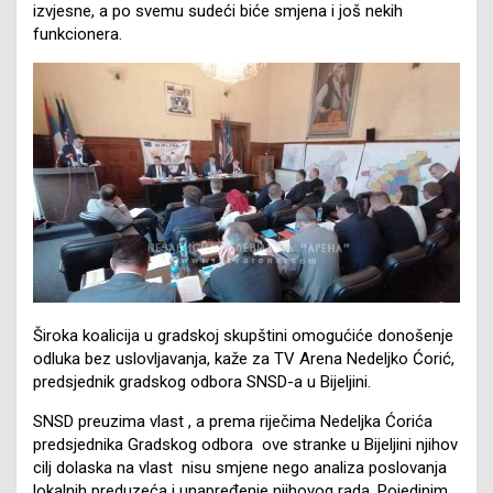
izvjesne, a po svemu sudeći biće smjena i još nekih
funkcionera.
Široka koalicija u gradskoj skupštini omogućiće donošenje
odluka bez uslovljavanja, kaže za TV Arena Nedeljko Ćorić,
predsjednik gradskog odbora SNSD-a u Bijeljini.
SNSD preuzima vlast , a prema riječima Nedeljka Ćorića
predsjednika Gradskog odbora ove stranke u Bijeljini njihov
cilj dolaska na vlast nisu smjene nego analiza poslovanja
lokalnih preduzeća i unapređenje njihovog rada. Pojedinim