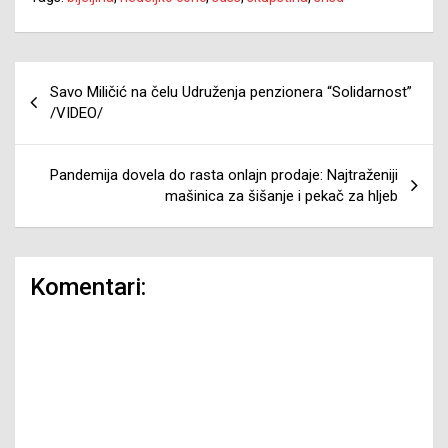
Navigacija
Savo Miličić na čelu Udruženja penzionera “Solidarnost”
članaka
/VIDEO/
Pandemija dovela do rasta onlajn prodaje: Najtraženiji
mašinica za šišanje i pekač za hljeb
Komentari: