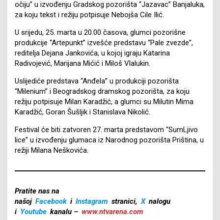
očiju” u izvođenju Gradskog pozorišta “Jazavac” Banjaluka,
za koju tekst i režiju potpisuje Nebojša Cile Ilić.
U srijedu, 25. marta u 20.00 časova, glumci pozorišne
produkcije “Artepunkt” izvešće predstavu “Pale zvezde”,
reditelja Dejana Jankovića, u kojoj igraju Katarina
Radivojević, Marijana Mićić i Miloš Vlalukin.
Uslijediće predstava “Anđela” u produkciji pozorišta
“Milenium” i Beogradskog dramskog pozorišta, za koju
režiju potpisuje Milan Karadžić, a glumci su Milutin Mima
Karadžić, Goran Šušljik i Stanislava Nikolić.
Festival će biti zatvoren 27. marta predstavom “SumLjivo
lice” u izvođenju glumaca iz Narodnog pozorišta Priština, u
režiji Milana Neškovića.
Pratite nas na
našoj
Facebook
i
Instagram
stranici,
X
nalogu
i
Youtube
kanalu –
www.ntvarena.com