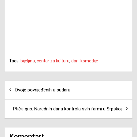
Tags:
bijeljina
,
centar za kulturu
,
dani komedije
Navigacija
Dvoje povrijeđenih u sudaru
članaka
Ptičiji grip: Narednih dana kontrola svih farmi u Srpskoj
Komentari: