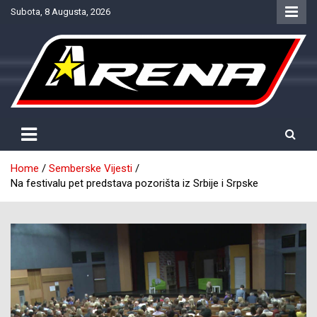
Skip
Subota, 8 Augusta, 2026
to
content
Provjereno. Tačno. Objektivno.
NTV Arena
Home
Semberske Vijesti
Na festivalu pet predstava pozorišta iz Srbije i Srpske