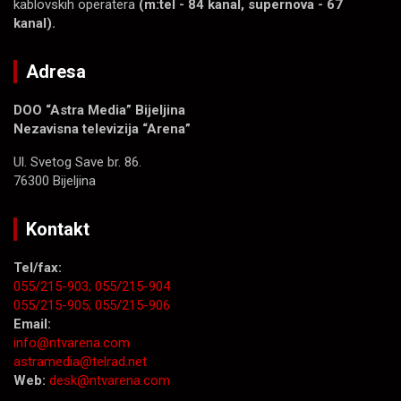
kablovskih operatera
(m:tel - 84 kanal, supernova - 67
kanal).
Adresa
DOO “Astra Media” Bijeljina
Nezavisna televizija “Arena”
Ul. Svetog Save br. 86.
76300 Bijeljina
Kontakt
Tel/fax:
055/215-903;
055/215-904
055/215-905;
055/215-906
Email:
info@ntvarena.com
astramedia@telrad.net
Web:
desk@ntvarena.com