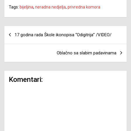
Tags:
bijeljina
,
neradna nedjelja
,
privredna komora
Navigacija
17 godina rada Škole ikonopisa “Odigitrija” /VIDEO/
članaka
Oblačno sa slabim padavinama
Komentari: