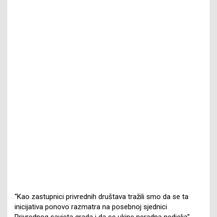
“Kao zastupnici privrednih društava tražili smo da se ta
inicijativa ponovo razmatra na posebnoj sjednici
Privrednog savjeta grada i da se ukine neradna nedjelja”,