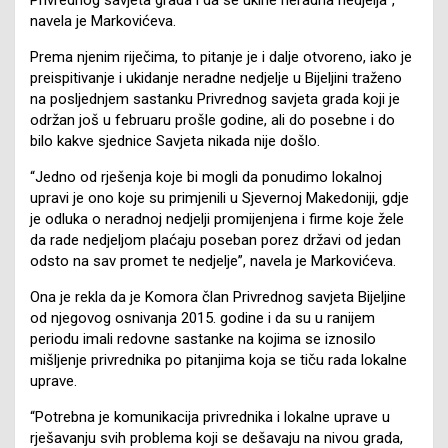
navela je Markovićeva.
Prema njenim riječima, to pitanje je i dalje otvoreno, iako je
preispitivanje i ukidanje neradne nedjelje u Bijeljini traženo
na posljednjem sastanku Privrednog savjeta grada koji je
održan još u februaru prošle godine, ali do posebne i do
bilo kakve sjednice Savjeta nikada nije došlo.
“Jedno od rješenja koje bi mogli da ponudimo lokalnoj
upravi je ono koje su primjenili u Sjevernoj Makedoniji, gdje
je odluka o neradnoj nedjelji promijenjena i firme koje žele
da rade nedjeljom plaćaju poseban porez državi od jedan
odsto na sav promet te nedjelje”, navela je Markovićeva.
Ona je rekla da je Komora član Privrednog savjeta Bijeljine
od njegovog osnivanja 2015. godine i da su u ranijem
periodu imali redovne sastanke na kojima se iznosilo
mišljenje privrednika po pitanjima koja se tiču rada lokalne
uprave.
“Potrebna je komunikacija privrednika i lokalne uprave u
rješavanju svih problema koji se dešavaju na nivou grada,