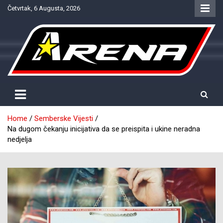
Skip
Četvrtak, 6 Augusta, 2026
to
content
Provjereno. Tačno. Objektivno.
NTV Arena
Home
Semberske Vijesti
Na dugom čekanju inicijativa da se preispita i ukine neradna
nedjelja