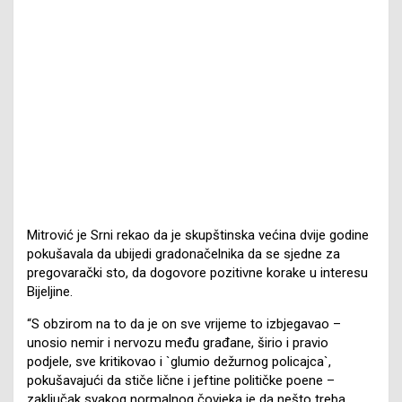
Mitrović je Srni rekao da je skupštinska većina dvije godine
pokušavala da ubijedi gradonačelnika da se sjedne za
pregovarački sto, da dogovore pozitivne korake u interesu
Bijeljine.
“S obzirom na to da je on sve vrijeme to izbjegavao –
unosio nemir i nervozu među građane, širio i pravio
podjele, sve kritikovao i `glumio dežurnog policajca`,
pokušavajući da stiče lične i jeftine političke poene –
zaključak svakog normalnog čovjeka je da nešto treba