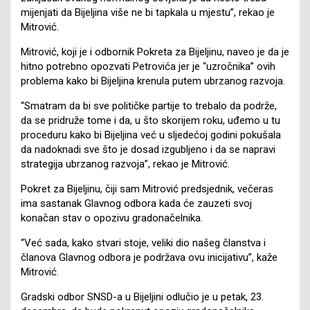
mijenjati da Bijeljina više ne bi tapkala u mjestu”, rekao je
Mitrović.
Mitrović, koji je i odbornik Pokreta za Bijeljinu, naveo je da je
hitno potrebno opozvati Petrovića jer je “uzročnika” ovih
problema kako bi Bijeljina krenula putem ubrzanog razvoja.
“Smatram da bi sve političke partije to trebalo da podrže,
da se pridruže tome i da, u što skorijem roku, uđemo u tu
proceduru kako bi Bijeljina već u sljedećoj godini pokušala
da nadoknadi sve što je dosad izgubljeno i da se napravi
strategija ubrzanog razvoja”, rekao je Mitrović.
Pokret za Bijeljinu, čiji sam Mitrović predsjednik, večeras
ima sastanak Glavnog odbora kada će zauzeti svoj
konačan stav o opozivu gradonačelnika.
“Već sada, kako stvari stoje, veliki dio našeg članstva i
članova Glavnog odbora je podržava ovu inicijativu”, kaže
Mitrović.
Gradski odbor SNSD-a u Bijeljini odlučio je u petak, 23.