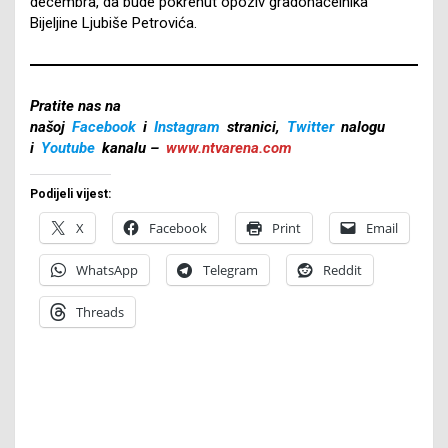
decembra, da bude pokrenut opoziv gradonačelnika
Bijeljine Ljubiše Petrovića.
Pratite nas na
našoj
Facebook
i
Instagram
stranici,
Twitter
nalogu
i
Youtube
kanalu –
www.ntvarena.com
Podijeli vijest:
X
Facebook
Print
Email
WhatsApp
Telegram
Reddit
Threads