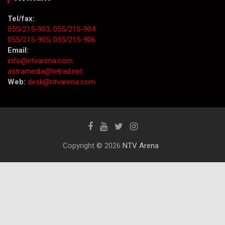
Tel/fax:
055/215-903;
055/215-904
055/215-905;
055/215-906
Email:
info@ntvarena.com
astramedia@telrad.net
Web:
desk@ntvarena.com
Copyright © 2026
NTV Arena