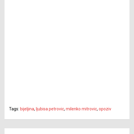
Tags:
bijeljina
,
ljubisa petrovic
,
milenko mitrovic
,
opoziv
Navigacija