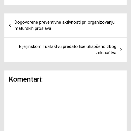
Navigacija
Dogovorene preventivne aktivnosti pri organizovanju
članaka
maturskih proslava
Bijeljinskom Tužilaštvu predato lice uhapšeno zbog
zelenaštva
Komentari: