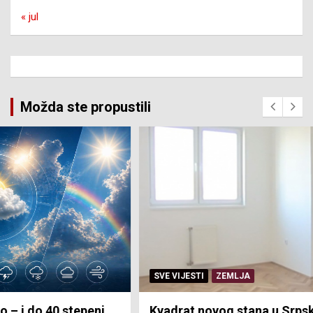
« jul
Možda ste propustili
SVE VIJESTI
ZEMLJA
Kvadrat novog stana u Srpskoj 3.193 KM