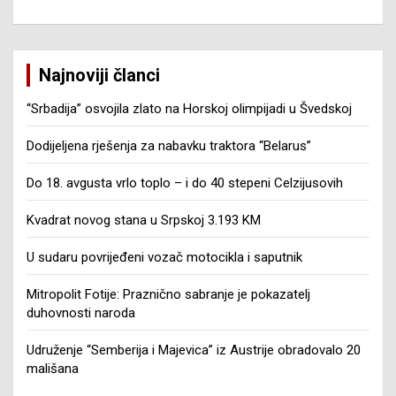
Najnoviji članci
“Srbadija” osvojila zlato na Horskoj olimpijadi u Švedskoj
Dodijeljena rješenja za nabavku traktora “Belarus”
Do 18. avgusta vrlo toplo – i do 40 stepeni Celzijusovih
Kvadrat novog stana u Srpskoj 3.193 KM
U sudaru povrijeđeni vozač motocikla i saputnik
Mitropolit Fotije: Praznično sabranje je pokazatelj
duhovnosti naroda
Udruženje “Semberija i Majevica” iz Austrije obradovalo 20
mališana