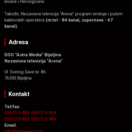
Bosne i Hercegovine.
Takođe, Nezavisna televizija “Arena” program emituje i putem
kablovskih operatera
(m:tel - 84 kanal, supernova - 67
kanal).
Adresa
DOO “Astra Media” Bijeljina
Nezavisna televizija “Arena”
Ul. Svetog Save br. 86.
76300 Bijeljina
Kontakt
Tel/fax:
055/215-903;
055/215-904
055/215-905;
055/215-906
Email:
info@ntvarena.com