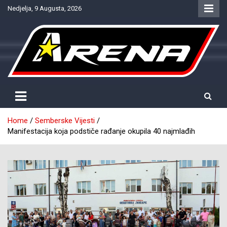
Skip
Nedjelja, 9 Augusta, 2026
to
content
Provjereno. Tačno. Objektivno.
NTV Arena
Home
Semberske Vijesti
Manifestacija koja podstiče rađanje okupila 40 najmlađih