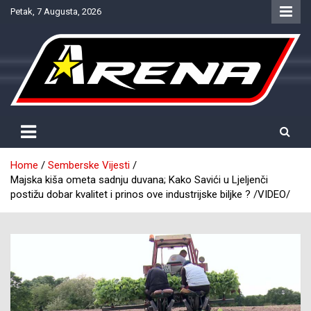
Skip
Petak, 7 Augusta, 2026
to
content
Provjereno. Tačno. Objektivno.
NTV Arena
Home
Semberske Vijesti
Majska kiša ometa sadnju duvana; Kako Savići u Ljeljenči
postižu dobar kvalitet i prinos ove industrijske biljke ? /VIDEO/