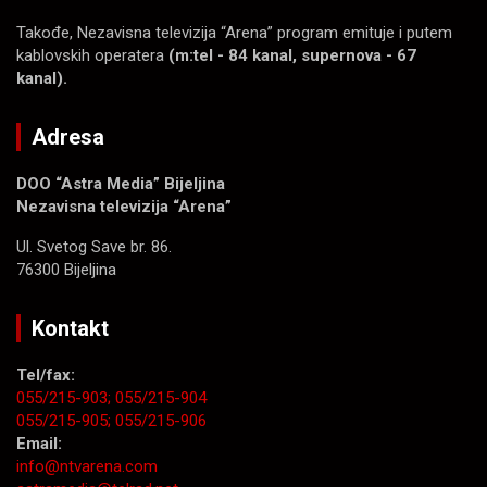
Takođe, Nezavisna televizija “Arena” program emituje i putem
kablovskih operatera
(m:tel - 84 kanal, supernova - 67
kanal).
Adresa
DOO “Astra Media” Bijeljina
Nezavisna televizija “Arena”
Ul. Svetog Save br. 86.
76300 Bijeljina
Kontakt
Tel/fax:
055/215-903;
055/215-904
055/215-905;
055/215-906
Email:
info@ntvarena.com