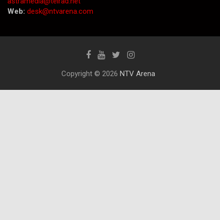
astramedia@telrad.net
Web:
desk@ntvarena.com
Copyright © 2026
NTV Arena