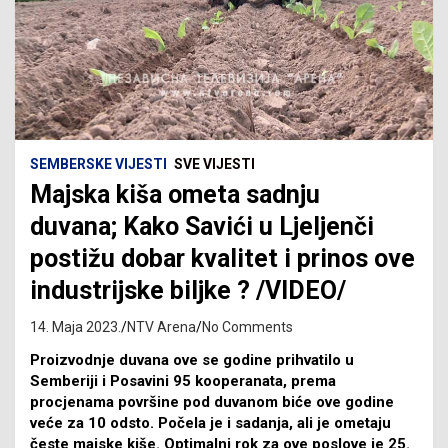
SEMBERSKE VIJESTI
SVE VIJESTI
Majska kiša ometa sadnju
duvana; Kako Savići u Ljeljenči
postižu dobar kvalitet i prinos ove
industrijske biljke ? /VIDEO/
14. Maja 2023.
NTV Arena
No Comments
Proizvodnje duvana ove se godine prihvatilo u
Semberiji i Posavini 95 kooperanata, prema
procjenama površine pod duvanom biće ove godine
veće za 10 odsto. Počela je i sadanja, ali je ometaju
česte majske kiše. Optimalni rok za ove poslove je 25.