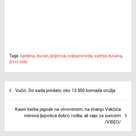
Tags:
bijeljina
,
duvan
,
ljeljenca
,
poljoprivreda
,
sadnja duvana
,
zivot sela
Navigacija
Vučić: Do sada predato oko 13.500 komada oružja
članaka
Kasni berba jagode na otvorenom, na imanju Vakčića
mirisna ljepotica dobro rodila, ali vapi za suncem
/VIDEO/