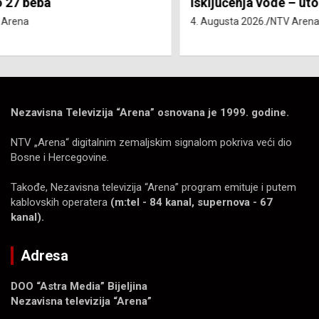
Isključenja vode – utorak 4. avgust
4. Augusta 2026.
NTV Arena
Nezavisna Televizija “Arena” osnovana je 1999. godine.
NTV „Arena“ digitalnim zemaljskim signalom pokriva veći dio
Bosne i Hercegovine.
Takođe, Nezavisna televizija “Arena” program emituje i putem
kablovskih operatera
(m:tel - 84 kanal, supernova - 67
kanal).
Adresa
DOO “Astra Media” Bijeljina
Nezavisna televizija “Arena”