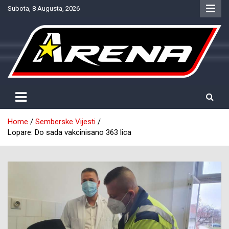
Skip
Subota, 8 Augusta, 2026
to
content
Provjereno. Tačno. Objektivno.
NTV Arena
Home
Semberske Vijesti
Lopare: Do sada vakcinisano 363 lica