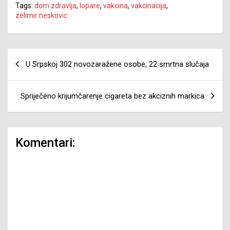
Tags:
dom zdravlja
,
lopare
,
vakcina
,
vakcinacija
,
zelimir neskovic
Navigacija
U Srpskoj 302 novozaražene оsоbе, 22 smrtnа slučаја
članaka
Spriječeno krijumčarenje cigareta bez akciznih markica
Komentari: