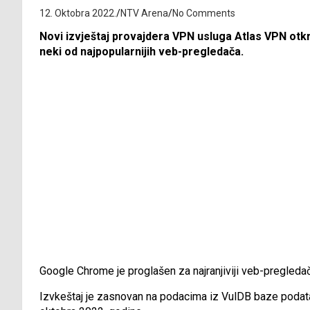
12. Oktobra 2022.
NTV Arena
No Comments
Novi izvještaj provajdera VPN usluga Atlas VPN otkr
neki od najpopularnijih veb-pregledača.
Google Chrome je proglašen za najranjiviji veb-pregledač 
Izvkeštaj je zasnovan na podacima iz VulDB baze podataka