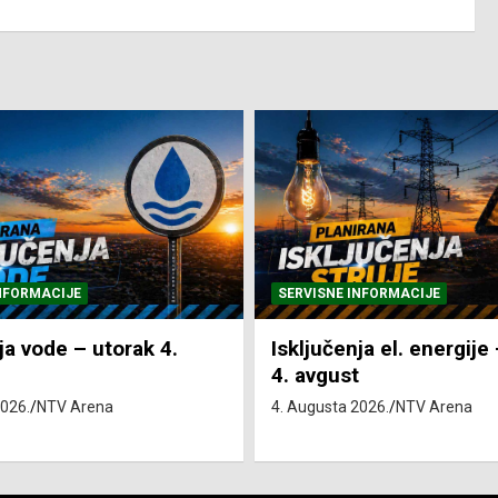
NFORMACIJE
SVE VIJESTI
VRIJEME
ja el. energije – utorak
Pretežno sunčano i vru
4. Augusta 2026.
NTV Arena
2026.
NTV Arena