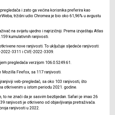
egledača i zato ga većina korisnika preferira kao
Weba, tržišni udio Chromea je bio oko 61,96% u avgustu
ivač na svijetu ujedno i najrizičniji. Prema izvještaju Atlas
.159 kumulativnih ranjivosti.
krivene nove ranjivosti. To uključuje sljedeće ranjivosti:
-2022-3311 i CVE-2022-3309.
njem pregledača verzijom 106.0.5249.61.
e Mozilla Firefox, sa 117 ranjivosti.
ranjiviji veb-pregledač, sa oko 103 ranjivosti, što
ma otkrivenim u istom periodu 2021. godine.
ne, to ne znači da je sasvim bezbjedan. Safari je imao 26
139 ranjivosti je otkriveno od objavljivanja pretraživača.
roja ranjivosti u 2022.