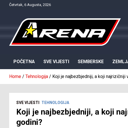
Skip
Četvrtak, 6 Augusta, 2026
to
content
Provjereno. Tačno. Objektivno.
NTV Arena
POČETNA
SVE VIJESTI
SEMBERSKE
ZEMLJ
Home
Tehnologija
Koji je najbezbjedniji, a koji najrizični
SVE VIJESTI
TEHNOLOGIJA
Koji je najbezbjedniji, a koji na
godini?