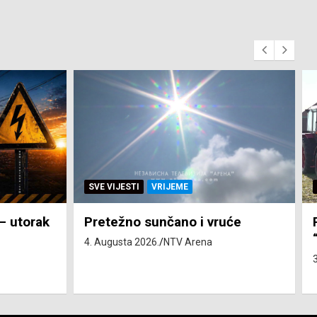
SVE VIJESTI
ZEMLJA
će
Pravo na subvenciju za traktor
“Belarus” ostvarila 84 korisnika
3. Augusta 2026.
NTV Arena