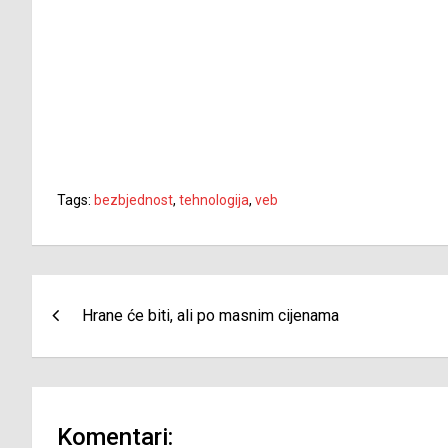
Tags:
bezbjednost
,
tehnologija
,
veb
Navigacija
Hrane će biti, ali po masnim cijenama
članaka
Komentari: