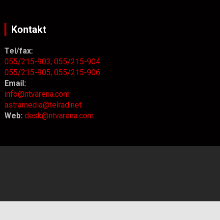
Kontakt
Tel/fax:
055/215-903;
055/215-904
055/215-905;
055/215-906
Email:
info@ntvarena.com
astramedia@telrad.net
Web:
desk@ntvarena.com