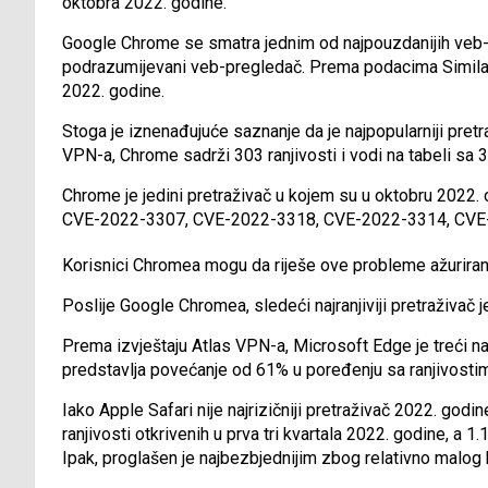
oktobra 2022. godine.
Google Chrome se smatra jednim od najpouzdanijih veb-pr
podrazumijevani veb-pregledač. Prema podacima Similar
2022. godine.
Stoga je iznenađujuće saznanje da je najpopularniji pretraž
VPN-a, Chrome sadrži 303 ranjivosti i vodi na tabeli sa 3
Chrome je jedini pretraživač u kojem su u oktobru 2022. ot
CVE-2022-3307, CVE-2022-3318, CVE-2022-3314, CVE
Korisnici Chromea mogu da riješe ove probleme ažurira
Poslije Google Chromea, sledeći najranjiviji pretraživač j
Prema izvještaju Atlas VPN-a, Microsoft Edge je treći naj
predstavlja povećanje od 61% u poređenju sa ranjivosti
Iako Apple Safari nije najrizičniji pretraživač 2022. godi
ranjivosti otkrivenih u prva tri kvartala 2022. godine, a 1.
Ipak, proglašen je najbezbjednijim zbog relativno malog b