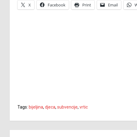
X
Facebook
Print
Email
W
Tags:
bijeljina
,
djeca
,
subvencije
,
vrtic
Navigacija