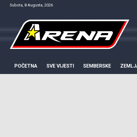
Skip
Subota, 8 Augusta, 2026
to
content
Provjereno. Tačno. Objektivno.
NTV Arena
POČETNA
SVE VIJESTI
SEMBERSKE
ZEMLJ