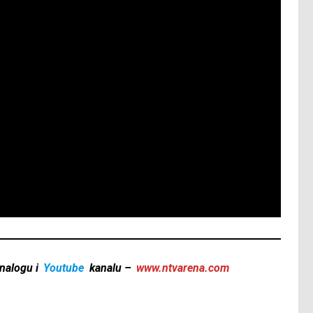
nalogu i
Youtube
kanalu –
www.ntvarena.com