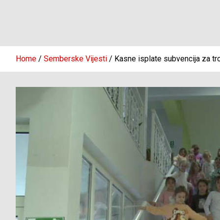
Home
Semberske Vijesti
Kasne isplate subvencija za t