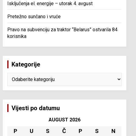
Isključenja el. energije – utorak 4. avgust
Pretežno sunčano i vruće
Pravo na subvenciju za traktor “Belarus” ostvarila 84
korisnika
Kategorije
Kategorije
Vijesti po datumu
AUGUST 2026
P
U
S
Č
P
S
N