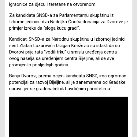
igraonice za djecu i teretane na otvorenom.
Za kandidata SNSD-a za Parlamentarnu skupštinu iz
Izborne jedinice dva Nedeljka Ćorića donacija za Dvorove je
primjer izreke da “sloga kuću gradi”.
Kandidati SNSD-a za Narodnu skupštinu u Izbornoj jedinici
šest Zlatan Lazarević i Dragan Knežević su istakli da su
Dvorovi prije rata “vodili trku” u smislu uređenja centra
ovog naselja sa uređenjem centra Bijeljine, ali se sve
promijenilo posljednjih godina.
Banja Dvorovi, prema ocjeni kandidata SNSD, ima ogroman
potencijal za razvoj Bijeljine, ali je zanemarena od Gradske
uprave jer se gradonačelnik bavi ličnim prioritetima.