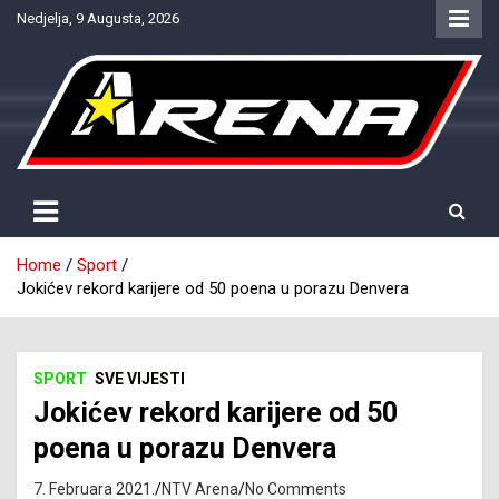
Skip
Nedjelja, 9 Augusta, 2026
to
content
Provjereno. Tačno. Objektivno.
NTV Arena
Home
Sport
Jokićev rekord karijere od 50 poena u porazu Denvera
SPORT
SVE VIJESTI
Jokićev rekord karijere od 50
poena u porazu Denvera
7. Februara 2021.
NTV Arena
No Comments