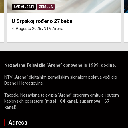
SERVISNE INFORMACIJE
Isključenja vode – utorak 4. avgust
4. Augusta 2026.
NTV Arena
Nezavisna Televizija “Arena” osnovana je 1999. godine.
NTV „Arena“ digitalnim zemaljskim signalom pokriva veći dio
Bosne i Hercegovine.
Takođe, Nezavisna televizija “Arena” program emituje i putem
kablovskih operatera
(m:tel - 84 kanal, supernova - 67
kanal).
Adresa