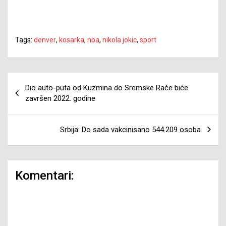
Tags:
denver
,
kosarka
,
nba
,
nikola jokic
,
sport
Navigacija
Dio auto-puta od Kuzmina do Sremske Rače biće
članaka
završen 2022. godine
Srbija: Do sada vakcinisano 544.209 osoba
Komentari: