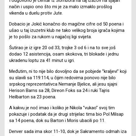
I odgovorio je centar iz Sombora na taj izazov na sjajan
način i uspio ono što mi je za malo izmaklo prošlog
vikenda u duelu protiv Jute.
Dobacio je Jokić konačno do magične cifre od 50 poena i
ušao u taj izuzetni klub ne tako velikog broja igrača kojima
je to pošlo za rukom u najjačoj ligi svijeta.
Šutirao je iz igre 20 od 33, trojke 3 od 6 i na to sve još
dodao 12 asistencija, osam skokova, tri blokade i jednu
ukradenu loptu za 41 minut u igri.
Međutim, ni to nije bilo dovoljno da se pobjede ”kraljevi” koji
su slavili sa 119:114, u čijim redovima ponovo nije bilo
srpskog reprezentativca Nemanje Bjelice, ali jesu sjajni
Herison Barns sa 28, Direon Foks sa 24 i ruki Tajris
Heilbarton sa 23 poena.
A kakvu je noć imao i koliko je Nikola ”vukao” svoj tim
pokazuje i podatak da je drugi strijelac tima bio Pol Milsap
sa 14 poena, dok su Barton i Moris ubacili po 11.
Denver sada ima skor 11-10, dok je Sakramento odmah iza