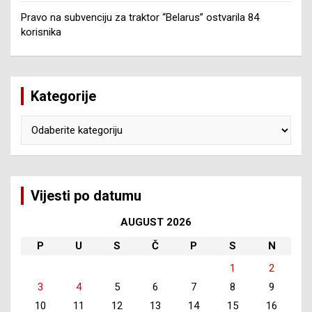
Pravo na subvenciju za traktor “Belarus” ostvarila 84
korisnika
Kategorije
Kategorije
Vijesti po datumu
AUGUST 2026
P
U
S
Č
P
S
N
1
2
3
4
5
6
7
8
9
10
11
12
13
14
15
16