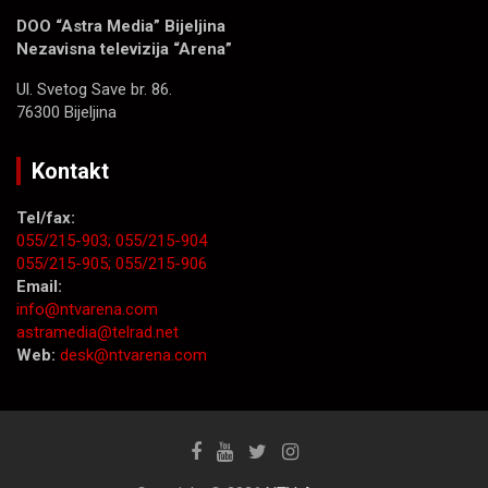
DOO “Astra Media” Bijeljina
Nezavisna televizija “Arena”
Ul. Svetog Save br. 86.
76300 Bijeljina
Kontakt
Tel/fax:
055/215-903;
055/215-904
055/215-905;
055/215-906
Email:
info@ntvarena.com
astramedia@telrad.net
Web:
desk@ntvarena.com