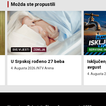
Možda ste propustili
SERVISNE INFORMACIJE
SERVISNE I
Isključenja vode – utorak 4.
Isključen
avgust
4. avgust
4. Augusta 2026.
NTV Arena
4. Augusta 