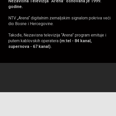
Nezavisna Televizija “Arena” osnovana je 1999.
godine.
NTV „Arena“ digitalnim zemaljskim signalom pokriva veći
dio Bosne i Hercegovine.
Takođe, Nezavisna televizija “Arena” program emituje i
putem kablovskih operatera
(m:tel - 84 kanal,
supernova - 67 kanal).