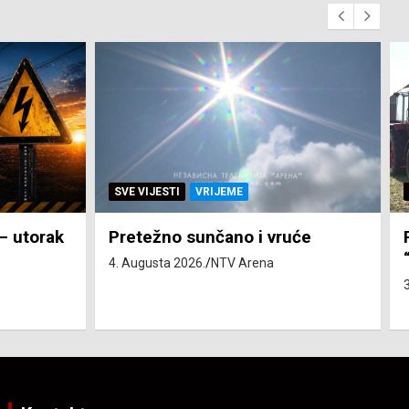
SVE VIJESTI
ZEMLJA
će
Pravo na subvenciju za traktor
“Belarus” ostvarila 84 korisnika
3. Augusta 2026.
NTV Arena