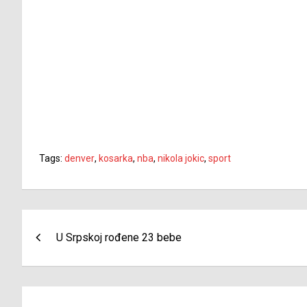
Tags:
denver
,
kosarka
,
nba
,
nikola jokic
,
sport
Navigacija
U Srpskoj rođene 23 bebe
članaka