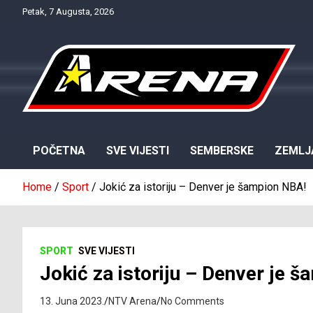
Skip
Petak, 7 Augusta, 2026
to
content
Provjereno. Tačno. Objektivno.
NTV Arena
POČETNA
SVE VIJESTI
SEMBERSKE
ZEMLJ
Home
Sport
Jokić za istoriju – Denver je šampion NBA!
SPORT
SVE VIJESTI
Jokić za istoriju – Denver je 
13. Juna 2023.
NTV Arena
No Comments