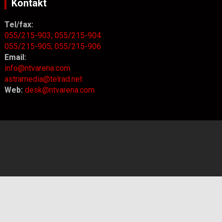
Kontakt
Tel/fax:
055/215-903;
055/215-904
055/215-905;
055/215-906
Email:
info@ntvarena.com
astramedia@telrad.net
Web:
desk@ntvarena.com