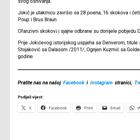
svog osnivanja.
Jokić je utakmicu završio sa 28 poena, 16 skokova i četir
Poup i Brus Braun.
Ofanzivni skokovi i sjajne odbrane su donijele pobjedu 
Prije Jokićevog istorijskog uspjeha sa Denverom, titule
Stojaković sa Dalasom /2011/, Ognjen Kuzmić sa Golden
godine.
Pratite nas na našoj
Facebook
i
Instagram
stranici,
Tw
Podijeli vijest:
X
Facebook
Print
Email
W