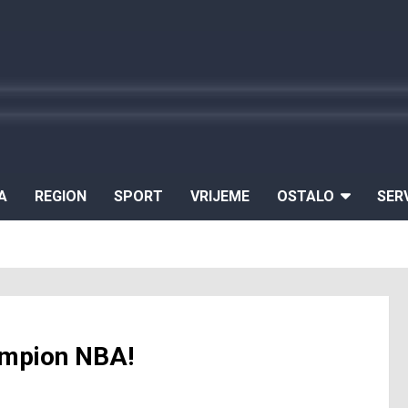
A
REGION
SPORT
VRIJEME
OSTALO
SER
šampion NBA!