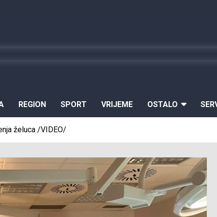
A
REGION
SPORT
VRIJEME
OSTALO
SER
enja želuca /VIDEO/