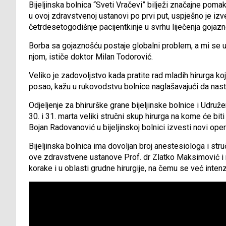
Bijeljinska bolnica “Sveti Vračevi” bilježi značajne poma
u ovoj zdravstvenoj ustanovi po prvi put, uspješno je i
četrdesetogodišnje pacijentkinje u svrhu liječenja gojazn
Borba sa gojaznošću postaje globalni problem, a mi se u
njom, ističe doktor Milan Todorović.
Veliko je zadovoljstvo kada pratite rad mladih hirurga k
posao, kažu u rukovodstvu bolnice naglašavajući da nastav
Odjeljenje za bhirurške grane bijeljinske bolnice i Udruž
30. i 31. marta veliki stručni skup hirurga na kome će biti 
Bojan Radovanović u bijeljinskoj bolnici izvesti novi oper
Bijeljinska bolnica ima dovoljan broj anestesiologa i str
ove zdravstvene ustanove Prof. dr Zlatko Maksimović i na
korake i u oblasti grudne hirurgije, na čemu se već intenz