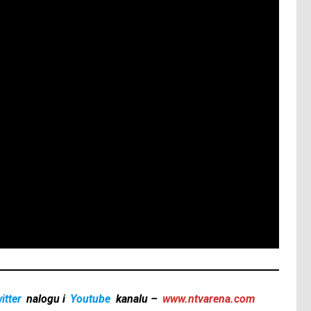
itter
nalogu i
Youtube
kanalu –
www.ntvarena.com