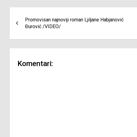
Navigacija
Promovisan najnoviji roman Ljiljane Habjanović
članaka
Đurović /VIDEO/
Komentari: