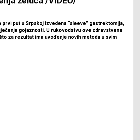
enja želuca /VIDEO/
po prvi put u Srpskoj izvedena “sleeve” gastrektomija,
liječenja gojaznosti. U rukovodstvu ove zdravstvene
 što za rezultat ima uvođenje novih metoda u svim