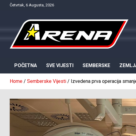
Skip
Četvrtak, 6 Augusta, 2026
to
content
Provjereno. Tačno. Objektivno.
NTV Arena
POČETNA
SVE VIJESTI
SEMBERSKE
ZEMLJ
Home
Semberske Vijesti
Izvedena prva operacija smanj