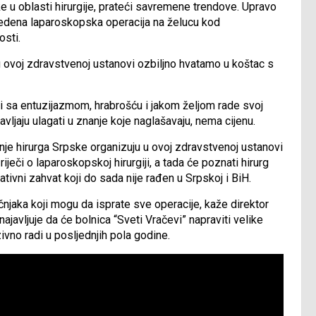
ke u oblasti hirurgije, prateći savremene trendove. Upravo
zvedena laparoskopska operacija na želucu kod
osti.
 ovoj zdravstvenoj ustanovi ozbiljno hvatamo u koštac s
oji sa entuzijazmom, hrabrošću i jakom željom rade svoj
ljaju ulagati u znanje koje naglašavaju, nema cijenu.
enje hirurga Srpske organizuju u ovoj zdravstvenoj ustanovi
riječi o laparoskopskoj hirurgiji, a tada će poznati hirurg
ativni zahvat koji do sada nije rađen u Srpskoj i BiH.
učnjaka koji mogu da isprate sve operacije, kaže direktor
javljuje da će bolnica “Sveti Vračevi” napraviti velike
ivno radi u posljednjih pola godine.