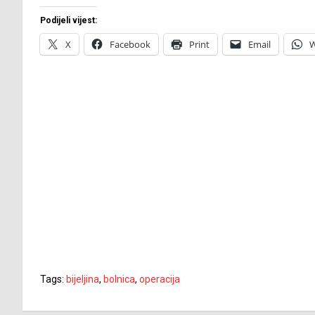
Podijeli vijest:
X
Facebook
Print
Email
W
Tags:
bijeljina
,
bolnica
,
operacija