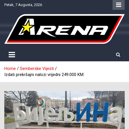
Skip
Petak, 7 Augusta, 2026
to
content
Provjereno. Tačno. Objektivno.
NTV Arena
Home
Semberske Vijesti
Izdati prekršajni nalozi vrijedni 249.000 KM