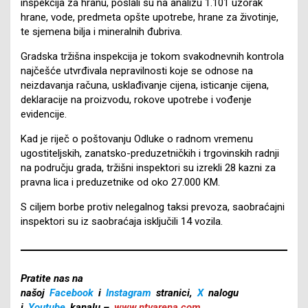
inspekcija za hranu, poslali su na analizu 1.101 uzorak
hrane, vode, predmeta opšte upotrebe, hrane za životinje,
te sjemena bilja i mineralnih đubriva.
Gradska tržišna inspekcija je tokom svakodnevnih kontrola
najčešće utvrđivala nepravilnosti koje se odnose na
neizdavanja računa, usklađivanje cijena, isticanje cijena,
deklaracije na proizvodu, rokove upotrebe i vođenje
evidencije.
Kad je riječ o poštovanju Odluke o radnom vremenu
ugostiteljskih, zanatsko-preduzetničkih i trgovinskih radnji
na području grada, tržišni inspektori su izrekli 28 kazni za
pravna lica i preduzetnike od oko 27.000 KM.
S ciljem borbe protiv nelegalnog taksi prevoza, saobraćajni
inspektori su iz saobraćaja isključili 14 vozila.
Pratite nas na
našoj
Facebook
i
Instagram
stranici,
X
nalogu
i
Youtube
kanalu –
www.ntvarena.com