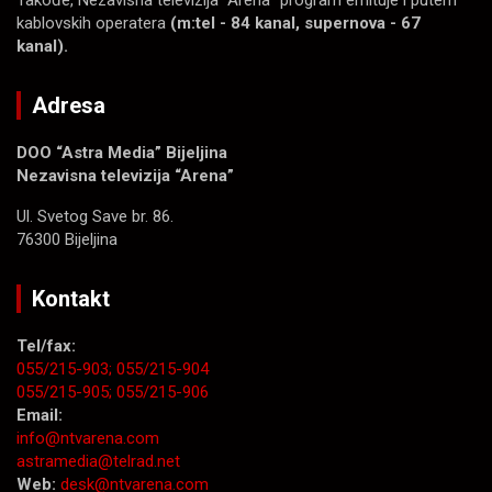
Takođe, Nezavisna televizija “Arena” program emituje i putem
kablovskih operatera
(m:tel - 84 kanal, supernova - 67
kanal).
Adresa
DOO “Astra Media” Bijeljina
Nezavisna televizija “Arena”
Ul. Svetog Save br. 86.
76300 Bijeljina
Kontakt
Tel/fax:
055/215-903;
055/215-904
055/215-905;
055/215-906
Email:
info@ntvarena.com
astramedia@telrad.net
Web:
desk@ntvarena.com