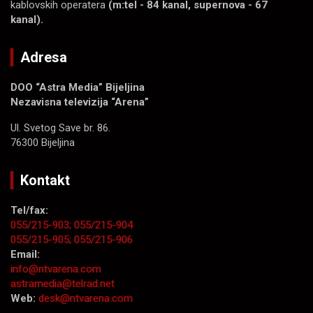
kablovskih operatera
(m:tel - 84 kanal, supernova - 67
kanal).
Adresa
DOO “Astra Media” Bijeljina
Nezavisna televizija “Arena”
Ul. Svetog Save br. 86.
76300 Bijeljina
Kontakt
Tel/fax:
055/215-903;
055/215-904
055/215-905;
055/215-906
Email:
info@ntvarena.com
astramedia@telrad.net
Web:
desk@ntvarena.com