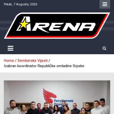
Skip
Petak, 7 Augusta, 2026
to
content
Provjereno. Tačno. Objektivno.
NTV Arena
Home
Semberske Vijesti
Izabran koordinator Republičke omladine Srpske