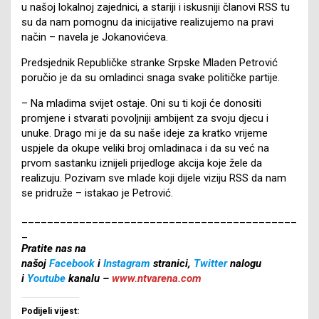
u našoj lokalnoj zajednici, a stariji i iskusniji članovi RSS tu
su da nam pomognu da inicijative realizujemo na pravi
način – navela je Jokanovićeva.
Predsjednik Republičke stranke Srpske Mladen Petrović
poručio je da su omladinci snaga svake političke partije.
– Na mladima svijet ostaje. Oni su ti koji će donositi
promjene i stvarati povoljniji ambijent za svoju djecu i
unuke. Drago mi je da su naše ideje za kratko vrijeme
uspjele da okupe veliki broj omladinaca i da su već na
prvom sastanku iznijeli prijedloge akcija koje žele da
realizuju. Pozivam sve mlade koji dijele viziju RSS da nam
se pridruže – istakao je Petrović.
___________________________________________
_
Pratite nas na
našoj
Facebook
i
Instagram
stranici,
Twitter
nalogu
i
Youtube
kanalu –
www.ntvarena.com
Podijeli vijest: