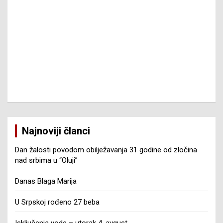
Najnoviji članci
Dan žalosti povodom obilježavanja 31 godine od zločina
nad srbima u “Oluji”
Danas Blaga Marija
U Srpskoj rođeno 27 beba
Isključenja vode – utorak 4. avgust