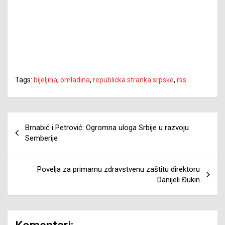
Tags:
bijeljina
,
omladina
,
republicka stranka srpske
,
rss
Navigacija
Brnabić i Petrović: Ogromna uloga Srbije u razvoju
članaka
Semberije
Povelja za primarnu zdravstvenu zaštitu direktoru
Danijeli Đukin