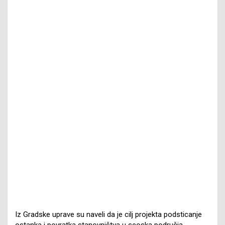
Iz Gradske uprave su naveli da je cilj projekta podsticanje
ostanka i povratka stanovništva u seoska područja,