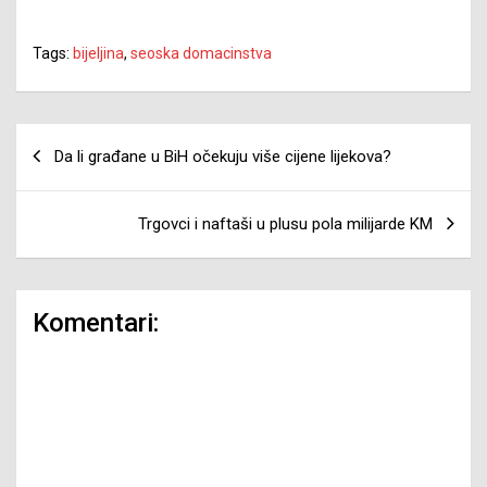
Tags:
bijeljina
,
seoska domacinstva
Navigacija
Da li građane u BiH očekuju više cijene lijekova?
članaka
Trgovci i naftaši u plusu pola milijarde KM
Komentari: