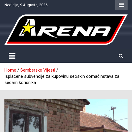
Skip
Nedjelja, 9 Augusta, 2026
to
content
Provjereno. Tačno. Objektivno.
NTV Arena
Home
Semberske Vijesti
Isplaćene subvencije za kupovinu seoskih domaćinstava za
sedam korisnika