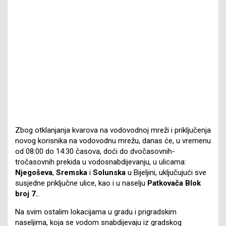
Zbog otklanjanja kvarova na vodovodnoj mreži i priključenja
novog korisnika na vodovodnu mrežu, danas će, u vremenu
od 08:00 do 14:30 časova, doći do dvočasovnih-
tročasovnih prekida u vodosnabdijevanju, u ulicama:
Njegoševa
,
Sremska
i
Solunska
u Bijeljini, uključujući sve
susjedne priključne ulice, kao i u naselju
Patkovača Blok
broj 7.
.
Na svim ostalim lokacijama u gradu i prigradskim
naseljima, koja se vodom snabdijevaju iz gradskog