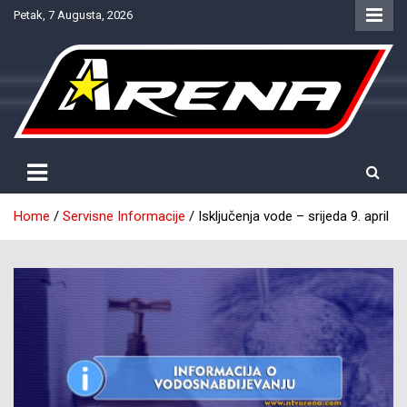
Skip
Petak, 7 Augusta, 2026
to
content
Provjereno. Tačno. Objektivno.
NTV Arena
Home
Servisne Informacije
Isključenja vode – srijeda 9. april