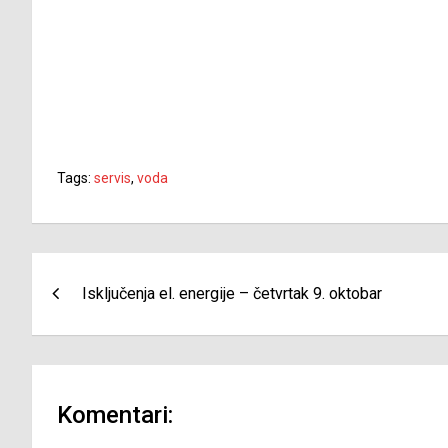
Tags:
servis
,
voda
Navigacija
Isključenja el. energije – četvrtak 9. oktobar
članaka
Komentari: