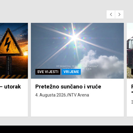
SVE VIJESTI
ZEMLJA
će
Pravo na subvenciju za traktor
“Belarus” ostvarila 84 korisnika
3. Augusta 2026.
NTV Arena