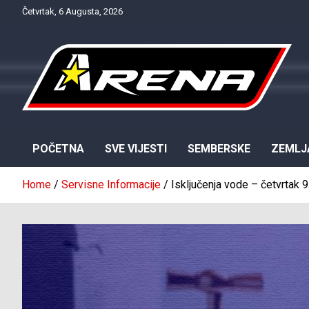
Skip
Četvrtak, 6 Augusta, 2026
to
content
Provjereno. Tačno. Objektivno.
NTV Arena
POČETNA
SVE VIJESTI
SEMBERSKE
ZEMLJ
Home
Servisne Informacije
Isključenja vode – četvrtak 9