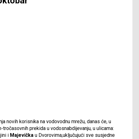
 oktobar
enja novih korisnika na vodovodnu mrežu, danas će, u
tročasovnih prekida u vodosnabdijevanju, u ulicama:
jini i
Majevička
u Dvorovima,uključujući sve susjedne