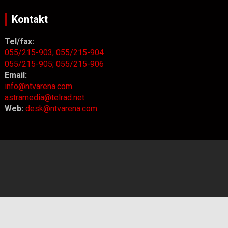
Kontakt
Tel/fax:
055/215-903;
055/215-904
055/215-905;
055/215-906
Email:
info@ntvarena.com
astramedia@telrad.net
Web:
desk@ntvarena.com