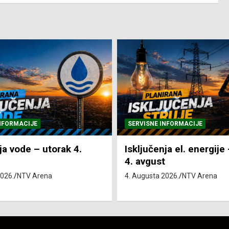
NFORMACIJE
SVE VIJESTI
VRIJEME
ja el. energije – utorak
Pretežno sunčano i vru
4. Augusta 2026.
NTV Arena
2026.
NTV Arena