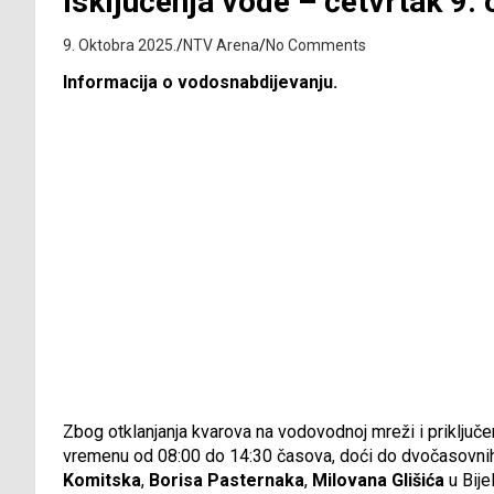
Isključenja vode – četvrtak 9.
9. Oktobra 2025.
NTV Arena
No Comments
Informacija o vodosnabdijevanju.
Zbog otklanjanja kvarova na vodovodnoj mreži i priključ
vremenu od 08:00 do 14:30 časova, doći do dvočasovnih-
Komitska
,
Borisa Pasternaka
,
Milovana Glišića
u Bijel