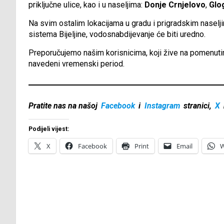
priključne ulice, kao i u naseljima:
Donje Crnjelovo
,
Glo
Na svim ostalim lokacijama u gradu i prigradskim nasel
sistema Bijeljine, vodosnabdijevanje će biti uredno.
Preporučujemo našim korisnicima, koji žive na pomenut
navedeni vremenski period.
Pratite nas na našoj
Facebook
i
Instagram
stranici,
X
Podijeli vijest:
X
Facebook
Print
Email
W