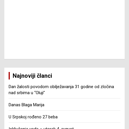
Najnoviji članci
Dan žalosti povodom obilježavanja 31 godine od zločina
nad srbima u “Oluji”
Danas Blaga Marija
U Srpskoj rođeno 27 beba
Isključenja vode – utorak 4. avgust