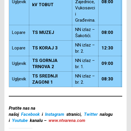
Ugljevik
Zajednice,
08:00
14
kV TOBUT
Vukosavci
i
Građevina.
NN izlaz –
Lopare
TS MUZEJ
08:00
12
Šakotići.
NN izlaz –
Lopare
TS KORAJ 3
12:30
13
br. 2.
TS GORNJA
NN izlaz –
Ugljevik
09:00
13
TRNOVA 2
br. 1.
TS SREDNJI
NN izlaz –
Ugljevik
08:30
14
ZAGONI 1
br. 2.
Pratite nas na
našoj
Facebook
i
Instagram
stranici,
Twitter
nalogu
i
Youtube
kanalu –
www.ntvarena.com