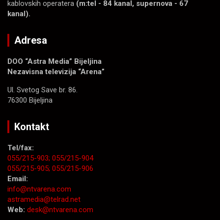
kablovskih operatera
(m:tel - 84 kanal, supernova - 67
kanal).
Adresa
DOO “Astra Media” Bijeljina
Nezavisna televizija “Arena”
Ul. Svetog Save br. 86.
76300 Bijeljina
Kontakt
Tel/fax:
055/215-903;
055/215-904
055/215-905;
055/215-906
Email:
info@ntvarena.com
astramedia@telrad.net
Web:
desk@ntvarena.com