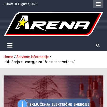
Skip
Subota, 8 Augusta, 2026
to
content
Provjereno. Tačno. Objektivno.
NTV Arena
Home
Servisne Informacije
Isključenja el. energije za 18. oktobar /srijeda/