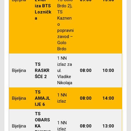
iza BTS
Brdo 2),
Lozničk
TS
a
Kaznen
o
popravni
zavod –
Golo
Brdo
1 NN
TS
izlaz za
Bijeljina
RASKR
ul.
08:00
10:00
ŠĆE 2
Vladike
Nikolaja
TS
1 NN
Bijeljina
AMAJL
08:00
14:00
izlaz
IJE 6
TS
OBARS
1 NN
Bijeljina
KA
08:00
13:00
izlaz