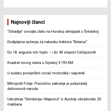
Najnoviji članci
“Srbadija” osvojila zlato na Horskoj olimpijadi u Švedskoj
Dodijeljena rješenja za nabavku traktora “Belarus”
Do 18. avgusta vrlo toplo – i do 40 stepeni Celzijusovih
Kvadrat novog stana u Srpskoj 3.193 KM
U sudaru povrijeđeni vozač motocikla i saputnik
Mitropolit Fotije: Praznično sabranje je pokazatelj
duhovnosti naroda
Udruženje “Semberija i Majevica” iz Austrije obradovalo 20
mališana