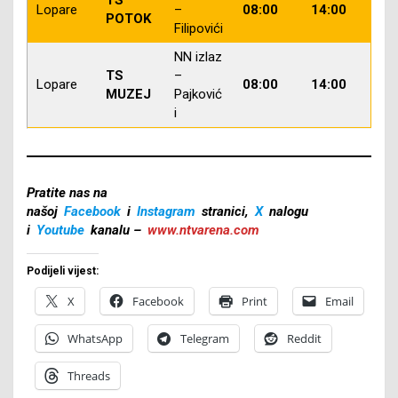
Lopare
–
08:00
14:00
POTOK
Filipovići
NN izlaz
TS
–
Lopare
08:00
14:00
MUZEJ
Pajković
i
Pratite nas na
našoj
Facebook
i
Instagram
stranici,
X
nalogu
i
Youtube
kanalu –
www.ntvarena.com
Podijeli vijest:
X
Facebook
Print
Email
WhatsApp
Telegram
Reddit
Threads