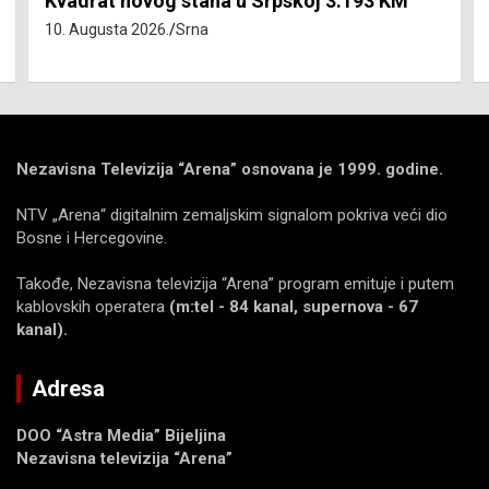
Kvadrat novog stana u Srpskoj 3.193 KM
10. Augusta 2026.
Srna
Nezavisna Televizija “Arena” osnovana je 1999. godine.
NTV „Arena“ digitalnim zemaljskim signalom pokriva veći dio
Bosne i Hercegovine.
Takođe, Nezavisna televizija “Arena” program emituje i putem
kablovskih operatera
(m:tel - 84 kanal, supernova - 67
kanal).
Adresa
DOO “Astra Media” Bijeljina
Nezavisna televizija “Arena”