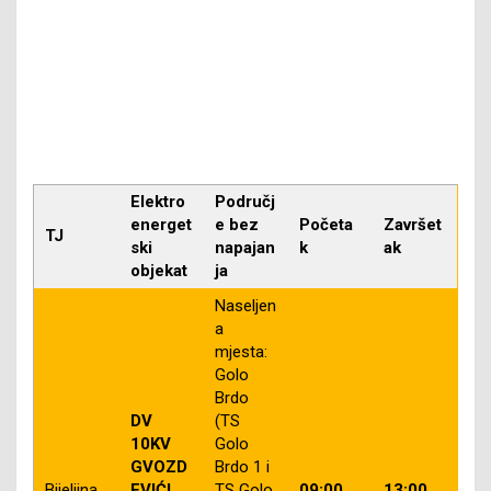
Elektro
Područj
energet
e bez
Početa
Završet
TJ
ski
napajan
k
ak
objekat
ja
Naseljen
a
mjesta:
Golo
Brdo
DV
(TS
10KV
Golo
GVOZD
Brdo 1 i
Bijeljina
EVIĆI
TS Golo
09:00
13:00