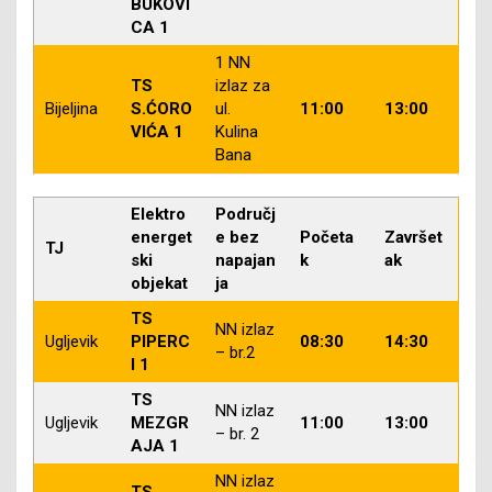
BUKOVI
CA 1
1 NN
TS
izlaz za
Bijeljina
S.ĆORO
ul.
11:00
13:00
VIĆA 1
Kulina
Bana
Elektro
Područj
energet
e bez
Početa
Završet
TJ
ski
napajan
k
ak
objekat
ja
TS
NN izlaz
Ugljevik
PIPERC
08:30
14:30
– br.2
I 1
TS
NN izlaz
Ugljevik
MEZGR
11:00
13:00
– br. 2
AJA 1
NN izlaz
TS