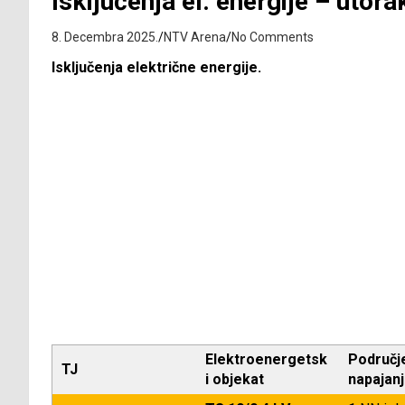
Isključenja el. energije – utor
8. Decembra 2025.
NTV Arena
No Comments
Isključenja električne energije.
Elektroenergetsk
Područj
TJ
i objekat
napajan