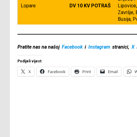
Lopare
DV 10 KV POTRAŠ
Lipovice,
Završje, 
Busija, P
Pratite nas na našoj
Facebook
i
Instagram
stranici,
X
Podijeli vijest:
X
Facebook
Print
Email
W