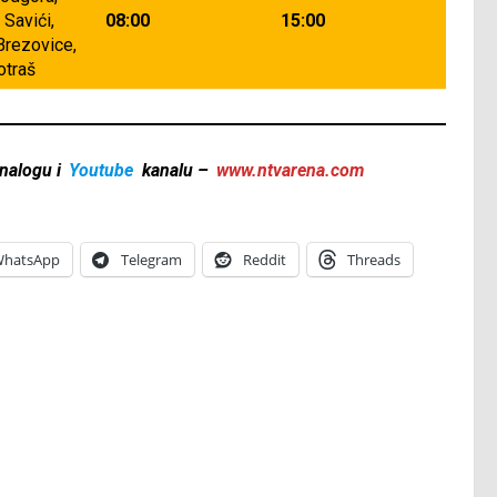
 Savići,
08:00
15:00
Brezovice,
otraš
nalogu i
Youtube
kanalu –
www.ntvarena.com
hatsApp
Telegram
Reddit
Threads