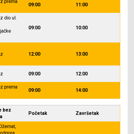
az prema
09:00
11:00
z dio ul.
09:00
10:00
jačke
az
12:00
13:00
az
09:00
12:00
az prema
09:00
14:00
e bez
Početak
Završetak
ja
 Džemat,
Podgora,