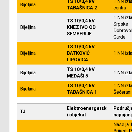
TS 10/0,4 kV
1 NN izl
Bijeljina
TABAŠNICA 2
centru
1 NN izla
TS 10/0,4 kV
Srpske
Bijeljina
KNEZ IVO OD
Dobrovol
SEMBERIJE
Garde
TS 10/0,4 kV
Bijeljina
BATKOVIĆ
1 NN izl
LIPOVICA
TS 10/0,4 kV
Bijeljina
1 NN izl
MEĐAŠI 5
TS 10/0,4 kV
1 NN izl
Bijeljina
TABAŠNICA 1
Šećerani
Elektroenergetsk
Područj
TJ
i objekat
napajan
Naselja:
Brijest, 