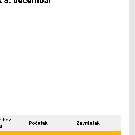
ak 8. decembar
e bez
Početak
Završetak
ja