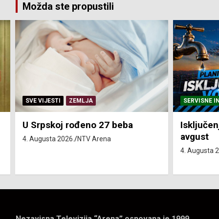
Možda ste propustili
SERVISNE INFORMACIJE
SERVISNE I
Isključenja vode – utorak 4.
Isključen
avgust
4. avgust
4. Augusta 2026.
NTV Arena
4. Augusta 
Nezavisna Televizija “Arena” osnovana je 1999.