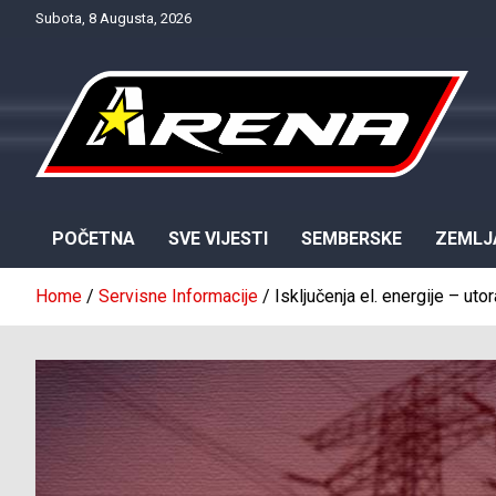
Skip
Subota, 8 Augusta, 2026
to
content
Provjereno. Tačno. Objektivno.
NTV Arena
POČETNA
SVE VIJESTI
SEMBERSKE
ZEMLJ
Home
Servisne Informacije
Isključenja el. energije – ut