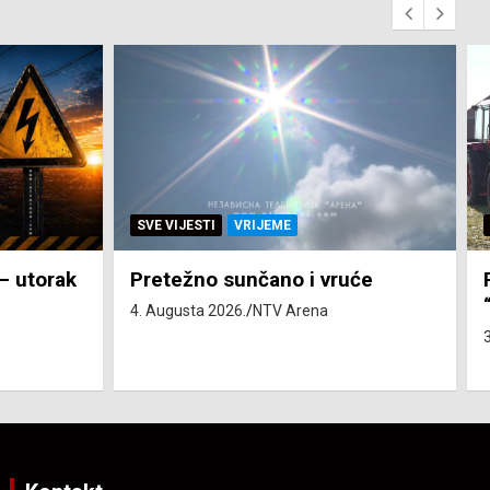
SVE VIJESTI
ZEMLJA
će
Pravo na subvenciju za traktor
“Belarus” ostvarila 84 korisnika
3. Augusta 2026.
NTV Arena