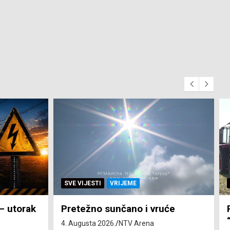
SVE VIJESTI
ZEMLJA
će
Pravo na subvenciju za traktor
“Belarus” ostvarila 84 korisnika