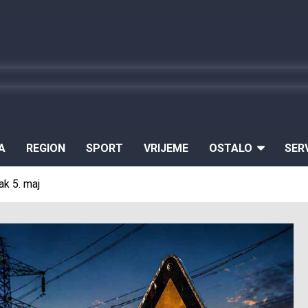
A
REGION
SPORT
VRIJEME
OSTALO
SER
ak 5. maj