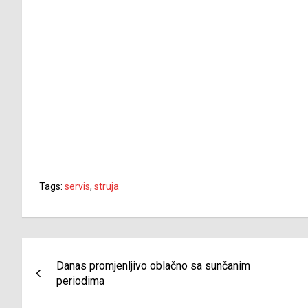
Tags:
servis
,
struja
Navigacija
Danas promjenljivo oblačno sa sunčanim
članaka
periodima