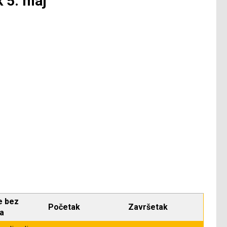
k 5. maj
e bez
Početak
Završetak
ja