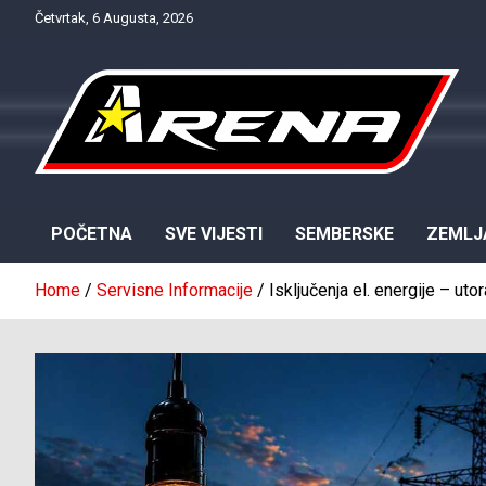
Skip
Četvrtak, 6 Augusta, 2026
to
content
Provjereno. Tačno. Objektivno.
NTV Arena
POČETNA
SVE VIJESTI
SEMBERSKE
ZEMLJ
Home
Servisne Informacije
Isključenja el. energije – utor