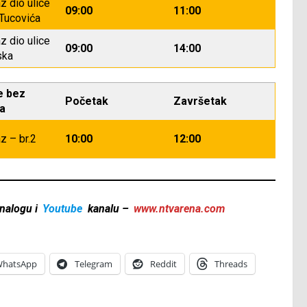
z dio ulice
09:00
11:00
 Tucovića
z dio ulice
09:00
14:00
ska
e bez
Početak
Završetak
ja
z – br.2
10:00
12:00
nalogu i
Youtube
kanalu –
www.ntvarena.com
hatsApp
Telegram
Reddit
Threads