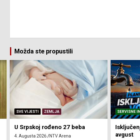
Možda ste propustili
SERVISNE INFORMACIJE
SERVISNE I
Isključenja vode – utorak 4.
Isključen
avgust
4. avgust