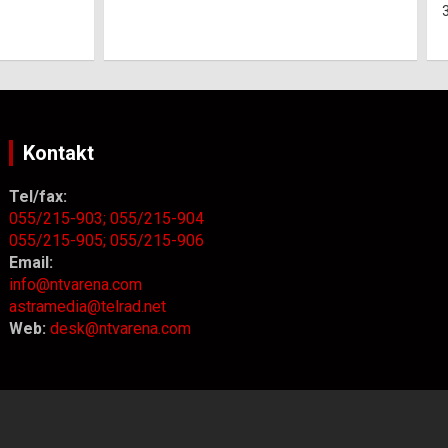
3. Augusta 2026.
NTV Arena
Kontakt
Tel/fax:
055/215-903;
055/215-904
055/215-905;
055/215-906
Email:
info@ntvarena.com
astramedia@telrad.net
Web:
desk@ntvarena.com