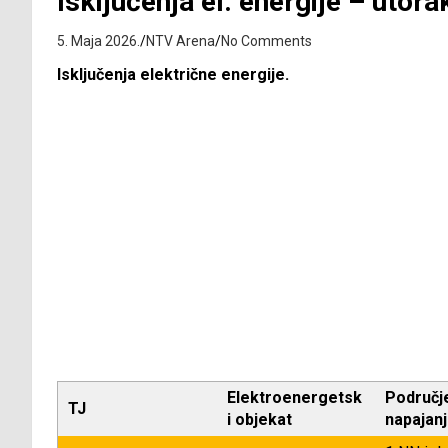
Isključenja el. energije – utora
5. Maja 2026.
NTV Arena
No Comments
Isključenja električne energije.
Elektroenergetsk
Područj
TJ
i objekat
napajan