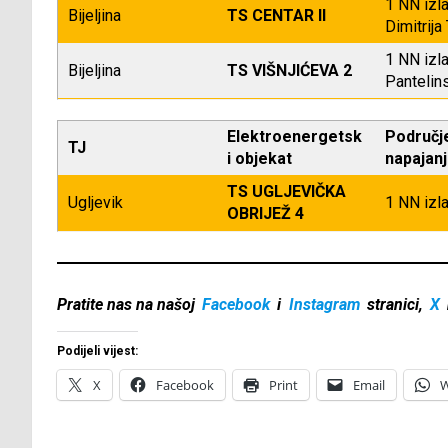
1 NN izla
Bijeljina
TS CENTAR II
Dimitrija
1 NN izla
Bijeljina
TS VIŠNJIĆEVA 2
Pantelin
Elektroenergetsk
Područj
TJ
i objekat
napajan
TS UGLJEVIČKA
Ugljevik
1 NN izla
OBRIJEŽ 4
Pratite nas na našoj
Facebook
i
Instagram
stranici,
X
Podijeli vijest:
X
Facebook
Print
Email
W