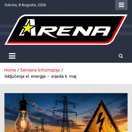
Skip
Subota, 8 Augusta, 2026
to
content
Provjereno. Tačno. Objektivno.
NTV Arena
Home
Servisne Informacije
Isključenja el. energije – srijeda 6. maj