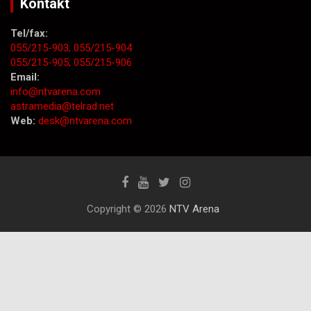
Kontakt
Tel/fax:
055/215-903;
055/215-904
055/215-905;
055/215-906
Email:
info@ntvarena.com
astramedia@telrad.net
Web:
desk@ntvarena.com
Copyright © 2026
NTV Arena