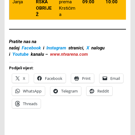
Janja
RSKA
prema
09:00
10:00
OBRIJE
Krstićim
Ž
a
Pratite nas na
našoj
Facebook
i
Instagram
stranici,
X
nalogu
i
Youtube
kanalu –
www.ntvarena.com
Podijeli vijest:
X
Facebook
Print
Email
WhatsApp
Telegram
Reddit
Threads