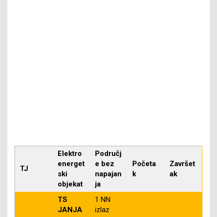
Elektro
Područj
energet
e bez
Početa
Završet
TJ
ski
napajan
k
ak
objekat
ja
TS
1 NN
JANJA
izlaz