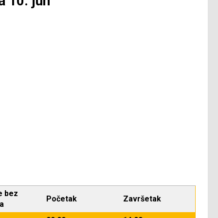
a 10. jun
e bez
Početak
Završetak
ja