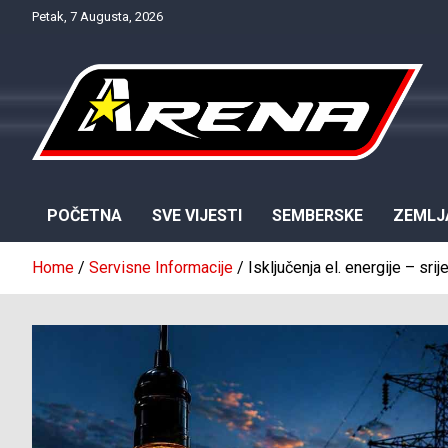
Skip
Petak, 7 Augusta, 2026
to
content
Provjereno. Tačno. Objektivno.
NTV Arena
POČETNA
SVE VIJESTI
SEMBERSKE
ZEMLJ
Home
Servisne Informacije
Isključenja el. energije – srij