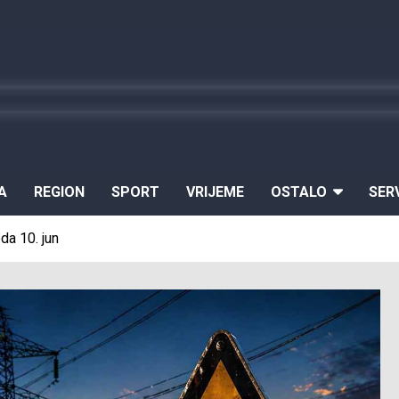
A
REGION
SPORT
VRIJEME
OSTALO
SER
eda 10. jun