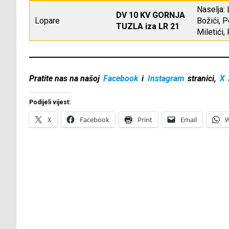
Naselja: 
DV 10 KV GORNJA
Lopare
Božići, P
TUZLA iza LR 21
Miletići,
Pratite nas na našoj
Facebook
i
Instagram
stranici,
X
Podijeli vijest:
X
Facebook
Print
Email
W