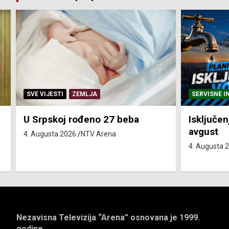
SERVISNE INFORMACIJE
SERVISNE I
Isključenja vode – utorak 4.
Isključen
avgust
4. avgust
4. Augusta 2026.
NTV Arena
4. Augusta 
Nezavisna Televizija “Arena” osnovana je 1999.
godine.