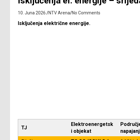
Isključenja el. energije – srijed
10. Juna 2026.
NTV Arena
No Comments
Isključenja električne energije.
Elektroenergetsk
Područj
TJ
i objekat
napajan