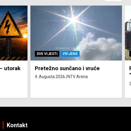
SVE VIJESTI
ZEMLJA
će
Pravo na subvenciju za traktor
“Belarus” ostvarila 84 korisnika
3. Augusta 2026.
NTV Arena
Kontakt