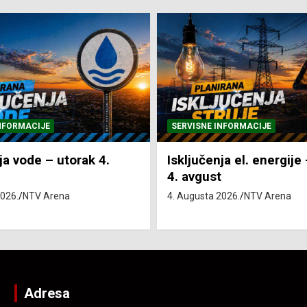
NFORMACIJE
SVE VIJESTI
VRIJEME
ja el. energije – utorak
Pretežno sunčano i vru
4. Augusta 2026.
NTV Arena
2026.
NTV Arena
Adresa