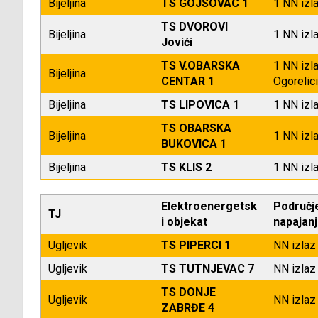
Bijeljina
TS GOJSOVAC 1
1 NN izl
TS DVOROVI
Bijeljina
1 NN izl
Jovići
TS V.OBARSKA
1 NN izl
Bijeljina
CENTAR 1
Ogorelici
Bijeljina
TS LIPOVICA 1
1 NN izl
TS OBARSKA
Bijeljina
1 NN izl
BUKOVICA 1
Bijeljina
TS KLIS 2
1 NN izl
Elektroenergetsk
Područj
TJ
i objekat
napajan
Ugljevik
TS PIPERCI 1
NN izlaz 
Ugljevik
TS TUTNJEVAC 7
NN izlaz 
TS DONJE
Ugljevik
NN izlaz 
ZABRĐE 4