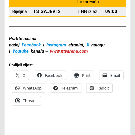
Lazarevića
Bijeljina
TS GAJEVI 2
1 NN izlaz
09:00
13
Pratite nas na
našoj
Facebook
i
Instagram
stranici,
X
nalogu
i
Youtube
kanalu –
www.ntvarena.com
Podijeli vijest:
X
Facebook
Print
Email
WhatsApp
Telegram
Reddit
Threads