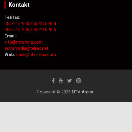
Kontakt
Tel/fax:
055/215-903;
055/215-904
055/215-905;
055/215-906
Email:
info@ntvarena.com
astramedia@telrad.net
Web:
desk@ntvarena.com
Copyright © 2026
NTV Arena