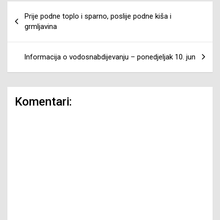
Navigacija
Prije podne toplo i sparno, poslije podne kiša i
članaka
grmljavina
Informacija o vodosnabdijevanju – ponedjeljak 10. jun
Komentari: