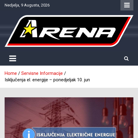
Skip
Nedjelja, 9 Augusta, 2026
to
content
Provjereno. Tačno. Objektivno.
NTV Arena
Home
Servisne Informacije
Isključenja el. energije – ponedjeljak 10. jun