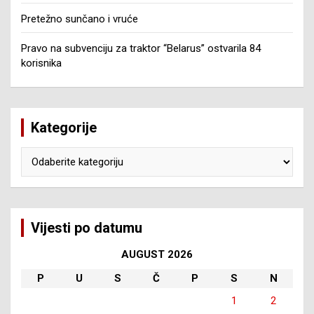
Pretežno sunčano i vruće
Pravo na subvenciju za traktor “Belarus” ostvarila 84
korisnika
Kategorije
Kategorije
Vijesti po datumu
AUGUST 2026
P
U
S
Č
P
S
N
1
2