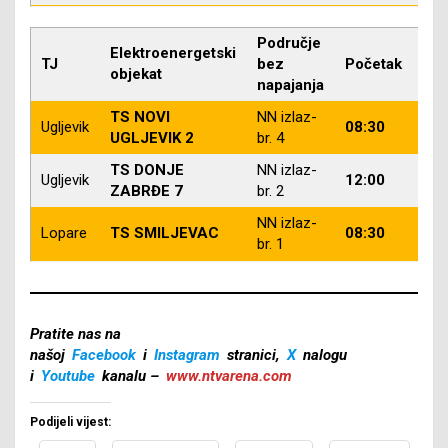
Područje
Elektroenergetski
TJ
bez
Početak
Zav
objekat
napajanja
TS NOVI
NN izlaz-
Ugljevik
08:30
14:
UGLJEVIK 2
br. 4
TS DONJE
NN izlaz-
Ugljevik
12:00
14:
ZABRĐE 7
br. 2
NN izlaz-
Lopare
TS SMILJEVAC
08:30
14:
br. 1
Pratite nas na
našoj
Facebook
i
Instagram
stranici,
X
nalogu
i
Youtube
kanalu –
www.ntvarena.com
Podijeli vijest: