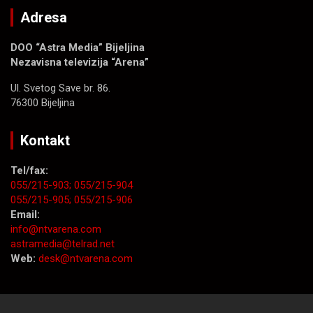
Adresa
DOO “Astra Media” Bijeljina
Nezavisna televizija “Arena”
Ul. Svetog Save br. 86.
76300 Bijeljina
Kontakt
Tel/fax:
055/215-903;
055/215-904
055/215-905;
055/215-906
Email:
info@ntvarena.com
astramedia@telrad.net
Web:
desk@ntvarena.com