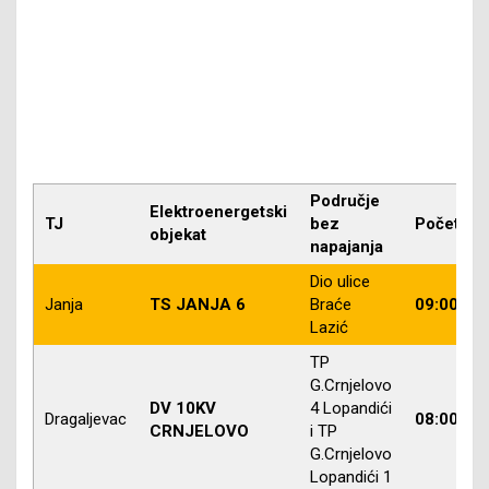
Područje
Elektroenergetski
TJ
bez
Početak
objekat
napajanja
Dio ulice
Janja
TS JANJA 6
Braće
09:00
Lazić
TP
G.Crnjelovo
DV 10KV
4 Lopandići
Dragaljevac
08:00
CRNJELOVO
i TP
G.Crnjelovo
Lopandići 1