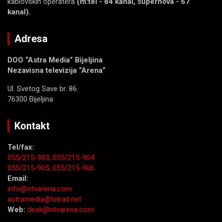
kablovskih operatera
(m:tel - 84 kanal, supernova - 67
kanal).
Adresa
DOO “Astra Media” Bijeljina
Nezavisna televizija “Arena”
Ul. Svetog Save br. 86.
76300 Bijeljina
Kontakt
Tel/fax:
055/215-903;
055/215-904
055/215-905;
055/215-906
Email:
info@ntvarena.com
astramedia@telrad.net
Web:
desk@ntvarena.com