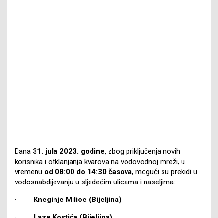
Dana
31
.
jula 2023. godine
, zbog priključenja novih
korisnika i otklanjanja kvarova na vodovodnoj mreži, u
vremenu
od 08:00 do 14:30 časova
, mogući su prekidi u
vodosnabdijevanju u sljedećim ulicama i naseljima:
·
Kneginje Milice (Bijeljina)
·
Laze Kostića (Bijeljina)