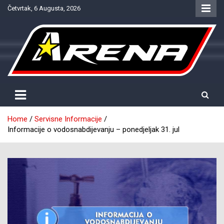
Skip
Četvrtak, 6 Augusta, 2026
to
content
Provjereno. Tačno. Objektivno.
NTV Arena
Home
Servisne Informacije
Informacije o vodosnabdijevanju – ponedjeljak 31. jul