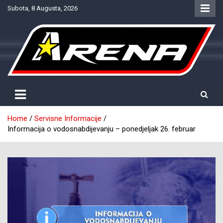
Skip
Subota, 8 Augusta, 2026
to
content
Provjereno. Tačno. Objektivno.
NTV Arena
Home
Servisne Informacije
Informacija o vodosnabdijevanju – ponedjeljak 26. februar