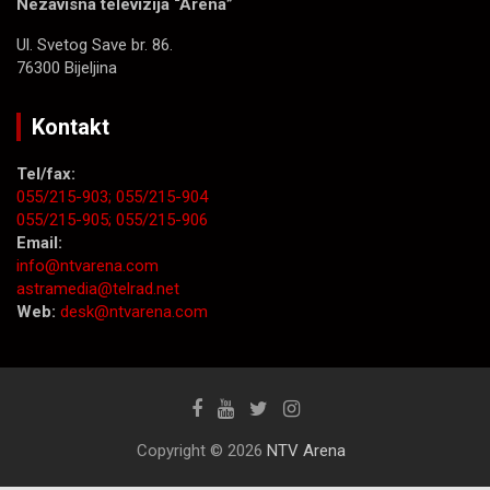
Nezavisna televizija “Arena”
Ul. Svetog Save br. 86.
76300 Bijeljina
Kontakt
Tel/fax:
055/215-903;
055/215-904
055/215-905;
055/215-906
Email:
info@ntvarena.com
astramedia@telrad.net
Web:
desk@ntvarena.com
Copyright © 2026
NTV Arena