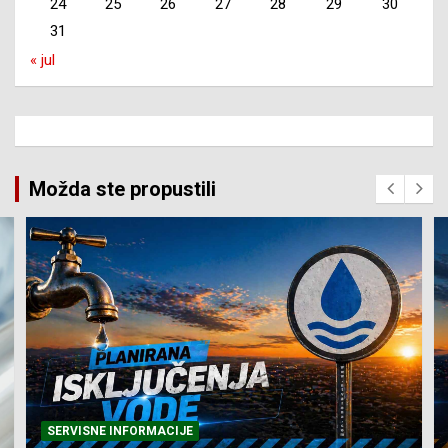
24
25
26
27
28
29
30
31
« jul
Možda ste propustili
SERVISNE INFORMACIJE