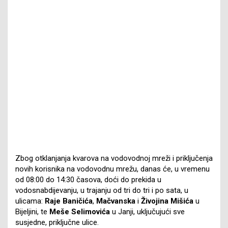
Zbog otklanjanja kvarova na vodovodnoj mreži i priključenja
novih korisnika na vodovodnu mrežu, danas će, u vremenu
od 08:00 do 14:30 časova, doći do prekida u
vodosnabdijevanju, u trajanju od tri do tri i po sata, u
ulicama:
Raje Baničića
,
Mačvanska
i
Živojina Mišića
u
Bijeljini, te
Meše Selimovića
u Janji, uključujući sve
susjedne, priključne ulice.