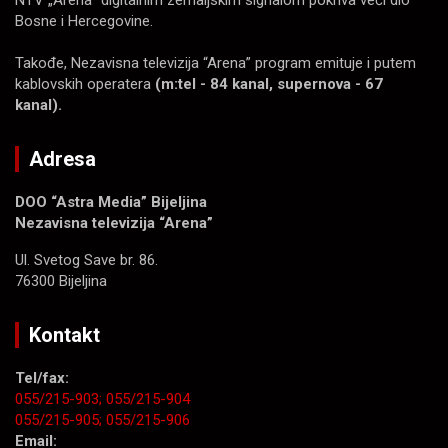
NTV „Arena“ digitalnim zemaljskim signalom pokriva veći dio
Bosne i Hercegovine.
Takođe, Nezavisna televizija “Arena” program emituje i putem
kablovskih operatera
(m:tel - 84 kanal, supernova - 67
kanal).
Adresa
DOO “Astra Media” Bijeljina
Nezavisna televizija “Arena”
Ul. Svetog Save br. 86.
76300 Bijeljina
Kontakt
Tel/fax:
055/215-903;
055/215-904
055/215-905;
055/215-906
Email: