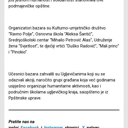
podmajevičke opštine.
Organizatori bazara su Kulturno-umjetničko društvo
“Ravno Polje”, Osnovna škola “Aleksa Šantić”,
Srednjoškolski centar “Mihailo Petrović Alas”, Udruženje
žena “Svjetlost”, te dječiji vrtići “Duško Radović”, “Mali princ”
i “Pinokio”.
Učesnici bazara zahvalili su Ugljevičanima koji su se
odazvali akciji, naročito grupi građana koja već godinama
uspješno organizuje humanitarne aktivnosti, kao i
područnim školama ugljevičkog kraja, saopšteno je iz
Ppštinske uprave.
Pratite nas na
našoj
Facebook
i
Instagram
stranici,
X
nalogu