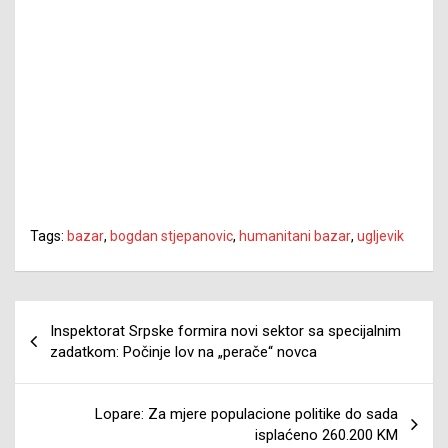
Tags:
bazar
,
bogdan stjepanovic
,
humanitani bazar
,
ugljevik
Navigacija
Inspektorat Srpske formira novi sektor sa specijalnim
članaka
zadatkom: Počinje lov na „perače“ novca
Lopare: Za mjere populacione politike do sada
isplaćeno 260.200 KM