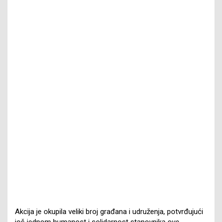
Akcija je okupila veliki broj građana i udruženja, potvrđujući
još jednom humanost i solidarnost stanovnika ove