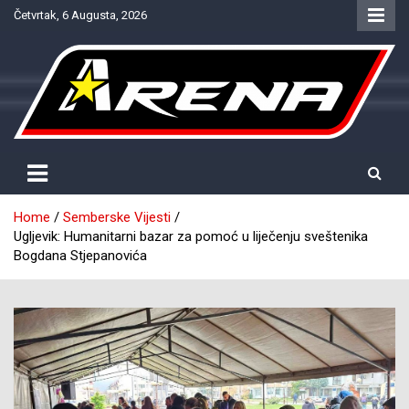
Skip
Četvrtak, 6 Augusta, 2026
to
content
Provjereno. Tačno. Objektivno.
NTV Arena
Home
Semberske Vijesti
Ugljevik: Humanitarni bazar za pomoć u liječenju sveštenika
Bogdana Stjepanovića