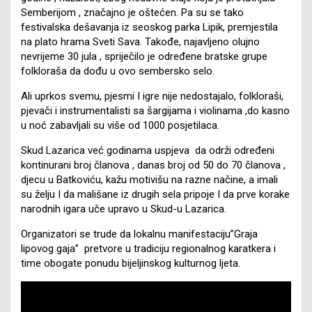
Semberijom , značajno je oštećen. Pa su se tako
festivalska dešavanja iz seoskog parka Lipik, premjestila
na plato hrama Sveti Sava. Takođe, najavljeno olujno
nevrijeme 30 jula , spriječilo je određene bratske grupe
folkloraša da dođu u ovo sembersko selo.
Ali uprkos svemu, pjesmi I igre nije nedostajalo, folkloraši,
pjevači i instrumentalisti sa šargijama i violinama ,do kasno
u noć zabavljali su više od 1000 posjetilaca.
Skud Lazarica već godinama uspjeva da održi određeni
kontinurani broj članova , danas broj od 50 do 70 članova ,
djecu u Batkoviću, kažu motivišu na razne načine, a imali
su želju I da mališane iz drugih sela pripoje I da prve korake
narodnih igara uče upravo u Skud-u Lazarica.
Organizatori se trude da lokalnu manifestaciju”Graja
lipovog gaja” pretvore u tradiciju regionalnog karatkera i
time obogate ponudu bijeljinskog kulturnog ljeta.