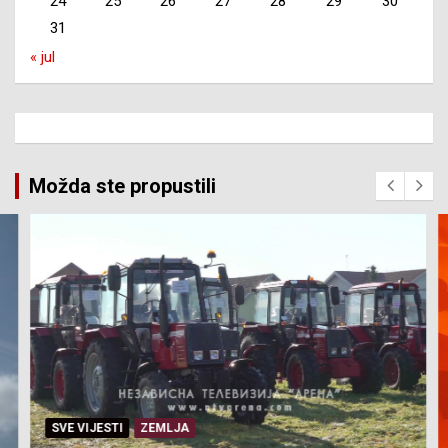
24
25
26
27
28
29
30
31
« jul
Možda ste propustili
SVE VIJESTI
ZEMLJA