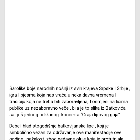
Šarolike boje narodnih nošnji iz svih krajeva Srpske I Srbije ,
igra I pjesma koja nas vraća u neka davna vremena I
tradiciju koja ne treba biti zaboravljena, I osmjesi na licima
publike uz nezaboravno veče , bila je to slika iz Batkovića,
sa još jednog održanog koncerta “Graja lipovog gaja”.
Debeli hlad stogodišnje batkovljanske lipe , koji je
simbolično vezan za održavanje ove manifestacije ove
godine , nažalost, zbog nedavne oluje koja je protutnjala