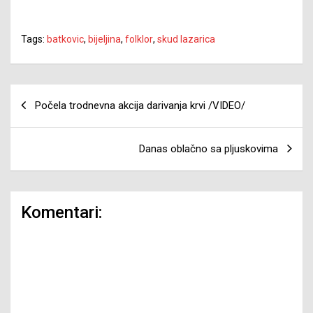
Tags:
batkovic
,
bijeljina
,
folklor
,
skud lazarica
Navigacija
Počela trodnevna akcija darivanja krvi /VIDEO/
članaka
Danas oblačno sa pljuskovima
Komentari: