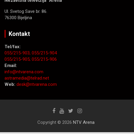
Nezavisna televizija “Arena”
Ul. Svetog Save br. 86.
76300 Bijeljina
Kontakt
Tel/fax:
055/215-903;
055/215-904
055/215-905;
055/215-906
Email:
info@ntvarena.com
astramedia@telrad.net
Web:
desk@ntvarena.com
Copyright © 2026
NTV Arena