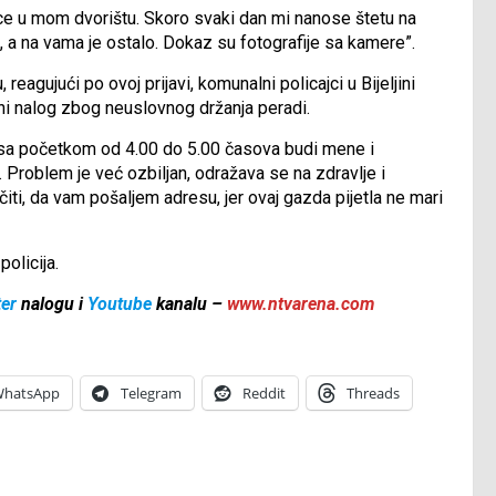
ce u mom dvorištu. Skoro svaki dan mi nanose štetu na
, a na vama je ostalo. Dokaz su fotografije sa kamere”.
agujući po ovoj prijavi, komunalni policajci u Bijeljini
šajni nalog zbog neuslovnog držanja peradi.
ro sa početkom od 4.00 do 5.00 časova budi mene i
. Problem je već ozbiljan, odražava se na zdravlje i
iti, da vam pošaljem adresu, jer ovaj gazda pijetla ne mari
olicija.
ter
nalogu i
Youtube
kanalu –
www.ntvarena.com
hatsApp
Telegram
Reddit
Threads