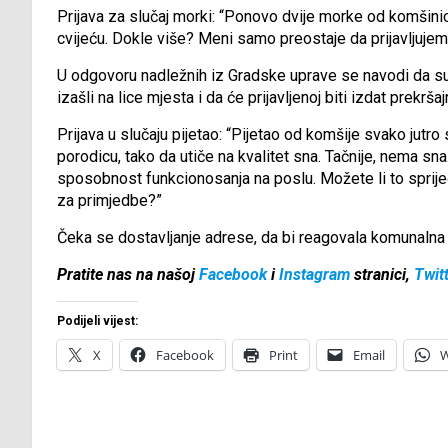
Prijava za slučaj morki: “Ponovo dvije morke od komšini
cvijeću. Dokle više? Meni samo preostaje da prijavljujem
U odgovoru nadležnih iz Gradske uprave se navodi da su, re
izašli na lice mjesta i da će prijavljenoj biti izdat prekr
Prijava u slučaju pijetao: “Pijetao od komšije svako jut
porodicu, tako da utiče na kvalitet sna. Tačnije, nema sna
sposobnost funkcionosanja na poslu. Možete li to spriječ
za primjedbe?”
Čeka se dostavljanje adrese, da bi reagovala komunalna p
Pratite nas na našoj
Facebook
i
Instagram
stranici,
Twit
Podijeli vijest:
X
Facebook
Print
Email
W