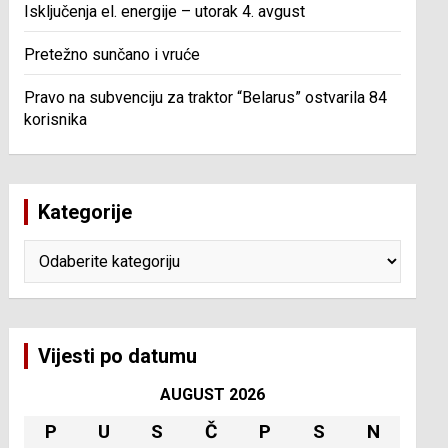
Isključenja el. energije – utorak 4. avgust
Pretežno sunčano i vruće
Pravo na subvenciju za traktor “Belarus” ostvarila 84
korisnika
Kategorije
Kategorije
Vijesti po datumu
AUGUST 2026
P
U
S
Č
P
S
N