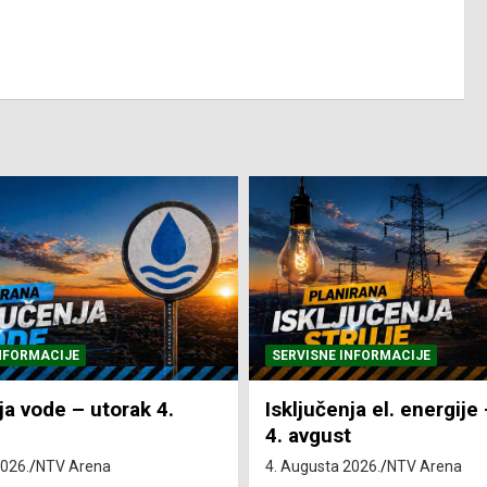
NFORMACIJE
SVE VIJESTI
VRIJEME
ja el. energije – utorak
Pretežno sunčano i vru
4. Augusta 2026.
NTV Arena
2026.
NTV Arena