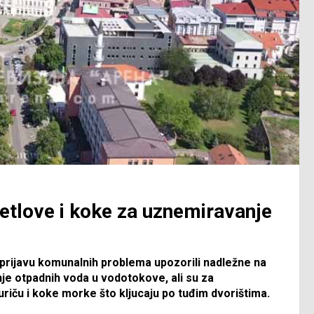
ijetlove i koke za uznemiravanje
 prijavu komunalnih problema upozorili nadležne na
nje otpadnih voda u vodotokove, ali su za
kuriču i koke morke što kljucaju po tuđim dvorištima.