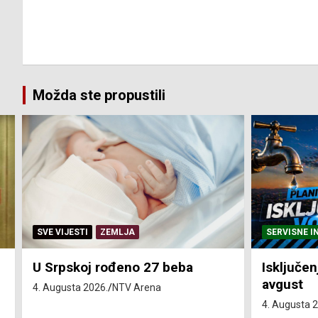
Možda ste propustili
SERVISNE INFORMACIJE
SERVISNE I
Isključenja vode – utorak 4.
Isključen
avgust
4. avgust
4. Augusta 2026.
NTV Arena
4. Augusta 