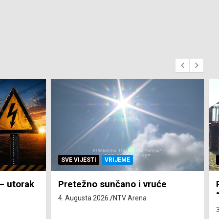
SVE VIJESTI
ZEMLJA
će
Pravo na subvenciju za traktor
“Belarus” ostvarila 84 korisnika
3. Augusta 2026.
NTV Arena