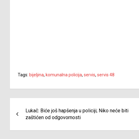
Tags:
bijeljina
,
komunalna policija
,
servis
,
servis 48
Navigacija
Lukač: Biće još hapšenja u policiji; Niko neće biti
članaka
zaštićen od odgovornosti