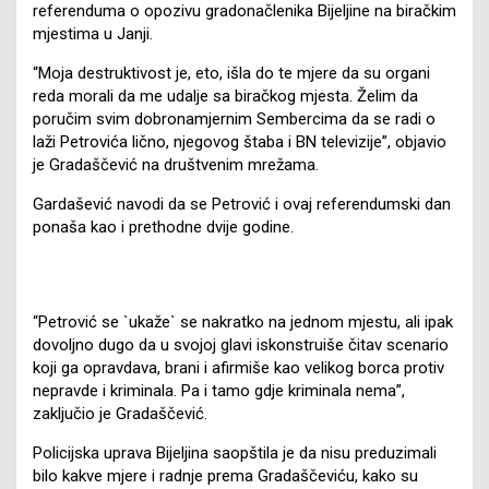
referenduma o opozivu gradonačlenika Bijeljine na biračkim
mjestima u Janji.
“Moja destruktivost je, eto, išla do te mjere da su organi
reda morali da me udalje sa biračkog mjesta. Želim da
poručim svim dobronamjernim Sembercima da se radi o
laži Petrovića lično, njegovog štaba i BN televizije”, objavio
je Gradaščević na društvenim mrežama.
Gardašević navodi da se Petrović i ovaj referendumski dan
ponaša kao i prethodne dvije godine.
“Petrović se `ukaže` se nakratko na jednom mjestu, ali ipak
dovoljno dugo da u svojoj glavi iskonstruiše čitav scenario
koji ga opravdava, brani i afirmiše kao velikog borca protiv
nepravde i kriminala. Pa i tamo gdje kriminala nema”,
zaključio je Gradaščević.
Policijska uprava Bijeljina saopštila je da nisu preduzimali
bilo kakve mjere i radnje prema Gradaščeviću, kako su