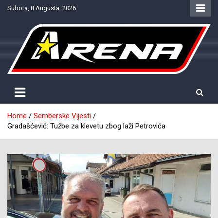
Skip
Subota, 8 Augusta, 2026
to
content
Provjereno. Tačno. Objektivno.
NTV Arena
Home
Semberske Vijesti
Gradašćević: Tužbe za klevetu zbog laži Petrovića