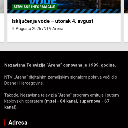
SERVISNE INFORMACIJE
Isključenja vode – utorak 4. avgust
4. Augusta 2026.
NTV Arena
Nezavisna Televizija “Arena” osnovana je 1999. godine.
NTV „Arena“ digitalnim zemaljskim signalom pokriva veći dio
Bosne i Hercegovine.
Takođe, Nezavisna televizija “Arena” program emituje i putem
kablovskih operatera
(m:tel - 84 kanal, supernova - 67
kanal).
Adresa