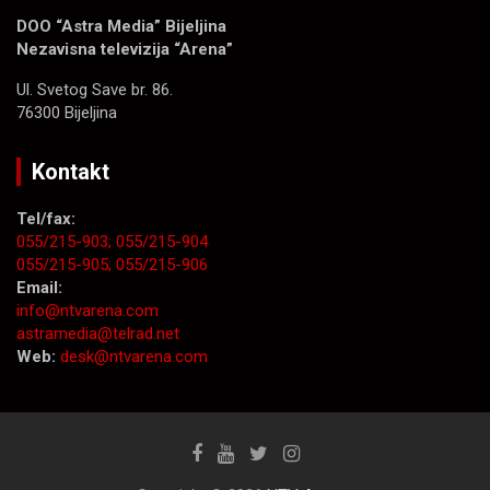
DOO “Astra Media” Bijeljina
Nezavisna televizija “Arena”
Ul. Svetog Save br. 86.
76300 Bijeljina
Kontakt
Tel/fax:
055/215-903;
055/215-904
055/215-905;
055/215-906
Email:
info@ntvarena.com
astramedia@telrad.net
Web:
desk@ntvarena.com