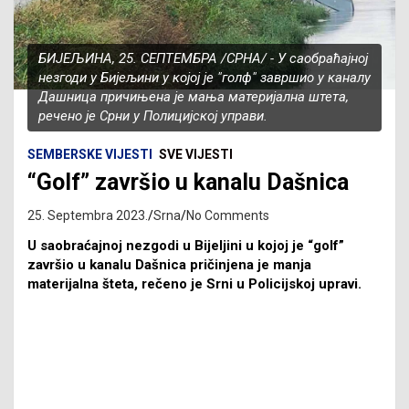
БИЈЕЉИНА, 25. СЕПТЕМБРА /СРНА/ - У саобраћајној
незгоди у Бијељини у којој је "голф" завршио у каналу
Дашница причињена је мања материјална штета,
речено је Срни у Полицијској управи.
SEMBERSKE VIJESTI
SVE VIJESTI
“Golf” završio u kanalu Dašnica
25. Septembra 2023.
Srna
No Comments
U saobraćajnoj nezgodi u Bijeljini u kojoj je “golf”
završio u kanalu Dašnica pričinjena je manja
materijalna šteta, rečeno je Srni u Policijskoj upravi.