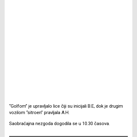
“Golfom” je upravljalo lice čiji su inicijali B.E, dok je drugim
vozilom “sitroen” pravljala A.H.
Saobraćajna nezgoda dogodila se u 10.30 časova.