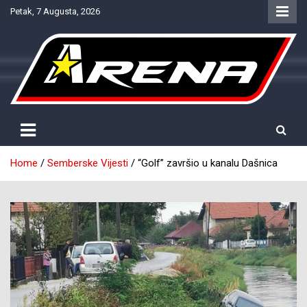
Skip
Petak, 7 Augusta, 2026
to
content
Provjereno. Tačno. Objektivno.
NTV Arena
Home
Semberske Vijesti
“Golf” završio u kanalu Dašnica