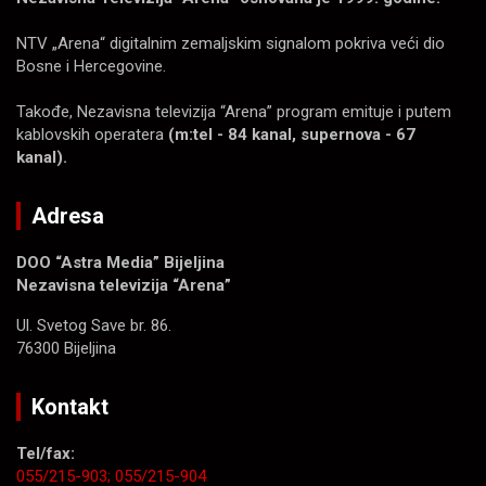
NTV „Arena“ digitalnim zemaljskim signalom pokriva veći dio
Bosne i Hercegovine.
Takođe, Nezavisna televizija “Arena” program emituje i putem
kablovskih operatera
(m:tel - 84 kanal, supernova - 67
kanal).
Adresa
DOO “Astra Media” Bijeljina
Nezavisna televizija “Arena”
Ul. Svetog Save br. 86.
76300 Bijeljina
Kontakt
Tel/fax:
055/215-903;
055/215-904