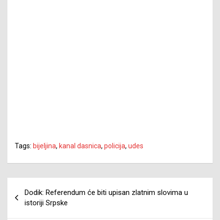
Tags:
bijeljina
,
kanal dasnica
,
policija
,
udes
Navigacija
Dodik: Referendum će biti upisan zlatnim slovima u
članaka
istoriji Srpske