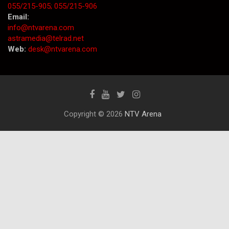
055/215-905;
055/215-906
Email:
info@ntvarena.com
astramedia@telrad.net
Web:
desk@ntvarena.com
Copyright © 2026
NTV Arena