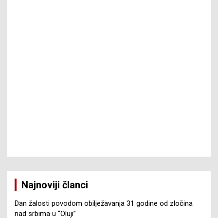
Najnoviji članci
Dan žalosti povodom obilježavanja 31 godine od zločina
nad srbima u “Oluji”