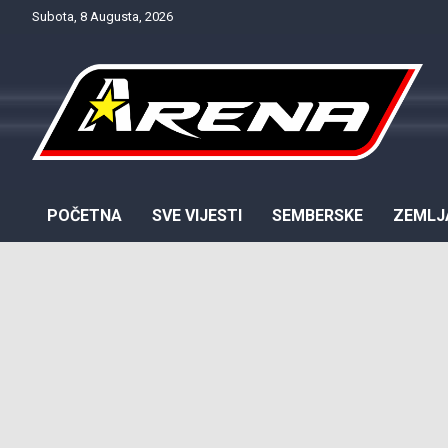
Skip
Subota, 8 Augusta, 2026
to
content
Provjereno. Tačno. Objektivno.
NTV Arena
POČETNA
SVE VIJESTI
SEMBERSKE
ZEMLJ