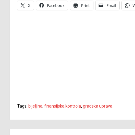
X
Facebook
Print
Email
W
Tags:
bijeljina
,
finansijska kontrola
,
gradska uprava
Navigacija