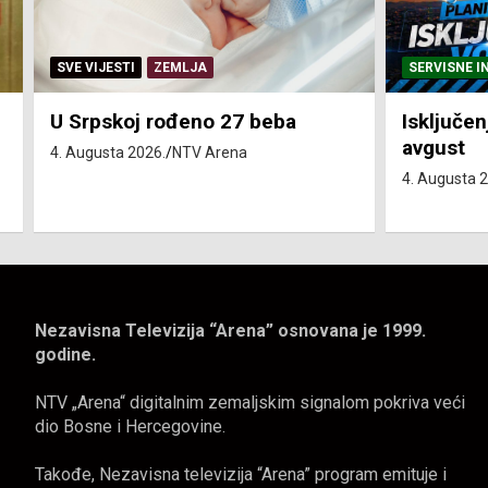
SERVISNE INFORMACIJE
SERVISNE I
Isključenja vode – utorak 4.
Isključen
avgust
4. avgust
4. Augusta 2026.
NTV Arena
4. Augusta 
Nezavisna Televizija “Arena” osnovana je 1999.
godine.
NTV „Arena“ digitalnim zemaljskim signalom pokriva veći
dio Bosne i Hercegovine.
Takođe, Nezavisna televizija “Arena” program emituje i