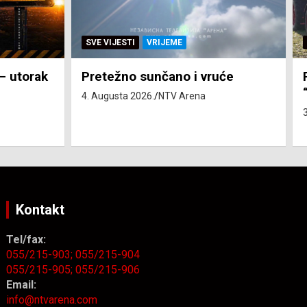
SVE VIJESTI
ZEMLJA
će
Pravo na subvenciju za traktor
“Belarus” ostvarila 84 korisnika
3. Augusta 2026.
NTV Arena
Kontakt
Tel/fax:
055/215-903;
055/215-904
055/215-905;
055/215-906
Email:
info@ntvarena.com