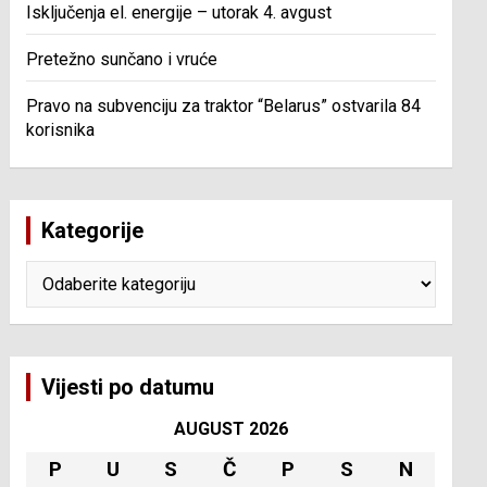
Isključenja el. energije – utorak 4. avgust
Pretežno sunčano i vruće
Pravo na subvenciju za traktor “Belarus” ostvarila 84
korisnika
Kategorije
Kategorije
Vijesti po datumu
AUGUST 2026
P
U
S
Č
P
S
N