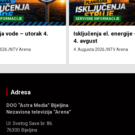
NFORMACIJE
SVE VIJESTI
VRIJEME
ja el. energije – utorak
Pretežno sunčano i vru
4. Augusta 2026.
NTV Arena
2026.
NTV Arena
Adresa
DOO “Astra Media” Bijeljina
Nezavisna televizija “Arena”
Ul. Svetog Save br. 86.
76300 Bijeljina