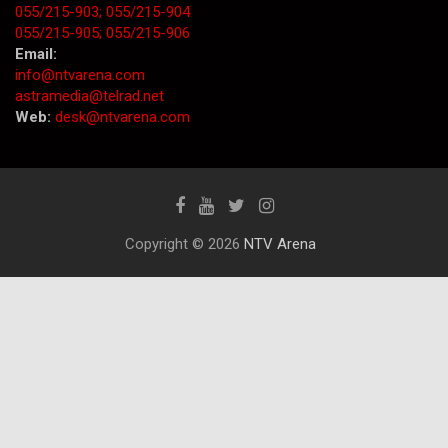
055/215-903;
055/215-904
055/215-905;
055/215-906
Email:
info@ntvarena.com
astramedia@telrad.net
Web:
desk@ntvarena.com
Copyright © 2026
NTV Arena