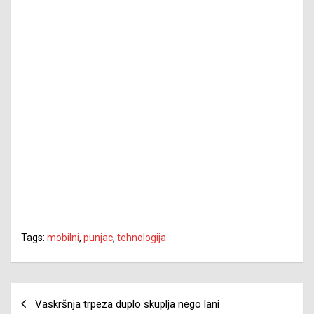
Tags:
mobilni
,
punjac
,
tehnologija
Navigacija
Vaskršnja trpeza duplo skuplja nego lani