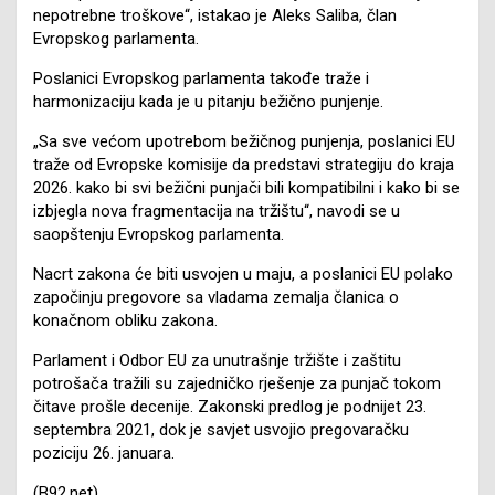
nepotrebne troškove“, istakao je Aleks Saliba, član
Evropskog parlamenta.
Poslanici Evropskog parlamenta takođe traže i
harmonizaciju kada je u pitanju bežično punjenje.
„Sa sve većom upotrebom bežičnog punjenja, poslanici EU
traže od Evropske komisije da predstavi strategiju do kraja
2026. kako bi svi bežični punjači bili kompatibilni i kako bi se
izbjegla nova fragmentacija na tržištu“, navodi se u
saopštenju Evropskog parlamenta.
Nacrt zakona će biti usvojen u maju, a poslanici EU polako
započinju pregovore sa vladama zemalja članica o
konačnom obliku zakona.
Parlament i Odbor EU za unutrašnje tržište i zaštitu
potrošača tražili su zajedničko rješenje za punjač tokom
čitave prošle decenije. Zakonski predlog je podnijet 23.
septembra 2021, dok je savjet usvojio pregovaračku
poziciju 26. januara.
(B92.net)