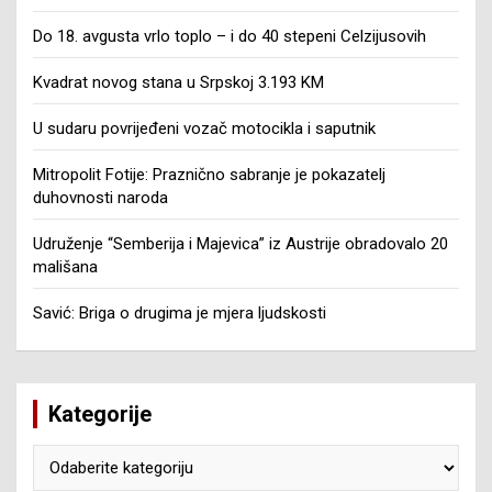
Do 18. avgusta vrlo toplo – i do 40 stepeni Celzijusovih
Kvadrat novog stana u Srpskoj 3.193 KM
U sudaru povrijeđeni vozač motocikla i saputnik
Mitropolit Fotije: Praznično sabranje je pokazatelj
duhovnosti naroda
Udruženje “Semberija i Majevica” iz Austrije obradovalo 20
mališana
Savić: Briga o drugima je mjera ljudskosti
Kategorije
Kategorije