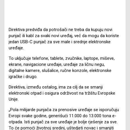
Direktiva predviđa da potrošači ne treba da kupuju novi
punjač ili kabl za svaki novi uređaj, već da mogu da koriste
jedan USB-C punjač za sve male i srednje elektronske
uređaje
.
To uključuje telefone, tablete, zvučnike, laptope, miševe,
ekrane, navigacione uređaje, uređaje za ličnu negu,
digitalne kamere, slušalice, ručne konzole, elektronske
igračke i drugo.
Direktiva, između ostalog, ima za cilj da se smanji
elektronski otpad i osigura održivost na tržištu Evropske
Unije.
„Pola milijarde punjača za prenosive uređaje se isporučuju
Evropi svake godine, generišući 11.000 do 13.000 tona e-
otpada. Isti punjač za sve uređaje je bolje rješenje za sve.
To će pomoći životnoj sredini, uštedjeti novac i smanjiti