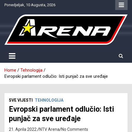
Skip
Ponedjeljak, 10 Augusta, 2026
to
content
Provjereno. Tačno. Objektivno.
NTV Arena
Home
Tehnologija
Evropski parlament odlučio: Isti punjač za sve uređaje
SVE VIJESTI
TEHNOLOGIJA
Evropski parlament odlučio: Isti
punjač za sve uređaje
21. Aprila 2022.
NTV Arena
No Comments