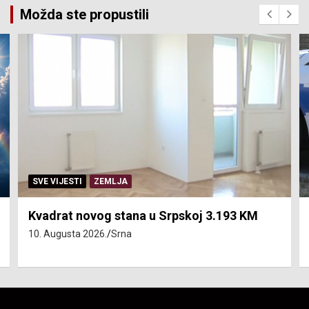
Možda ste propustili
SVE VIJESTI
ZEMLJA
U sudaru povrijeđeni vozač motocikla i
saputnik
10. Augusta 2026.
NTV Arena