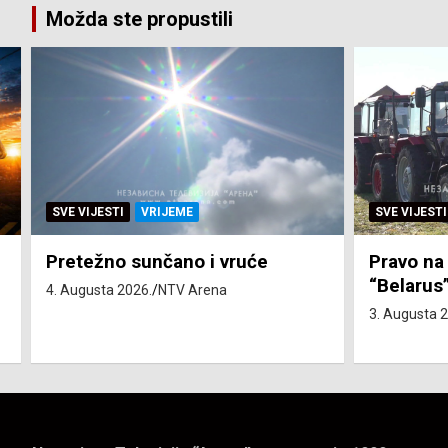
Možda ste propustili
SVE VIJESTI
ZEMLJA
SVE VIJESTI
Pravo na subvenciju za traktor
Toplotni 
“Belarus” ostvarila 84 korisnika
3. Augusta 
3. Augusta 2026.
NTV Arena