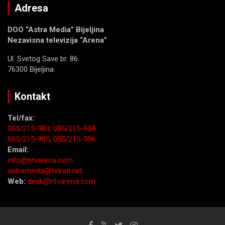
Adresa
DOO “Astra Media” Bijeljina
Nezavisna televizija “Arena”
Ul. Svetog Save br. 86.
76300 Bijeljina
Kontakt
Tel/fax:
055/215-903;
055/215-904
055/215-905;
055/215-906
Email:
info@ntvarena.com
astramedia@telrad.net
Web:
desk@ntvarena.com