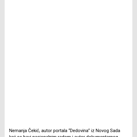
Nemanja Čekić, autor portala “Dedovina” iz Novog Sada
koji se bavi nacionalnim radom i autor dokumentarnog