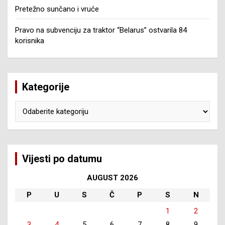
Pretežno sunčano i vruće
Pravo na subvenciju za traktor “Belarus” ostvarila 84
korisnika
Kategorije
Kategorije
Vijesti po datumu
AUGUST 2026
P
U
S
Č
P
S
N
1
2
3
4
5
6
7
8
9