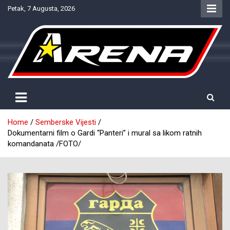
Skip
Petak, 7 Augusta, 2026
to
content
Provjereno. Tačno. Objektivno.
NTV Arena
Home
Semberske Vijesti
Dokumentarni film o Gardi “Panteri” i mural sa likom ratnih
komandanata /FOTO/