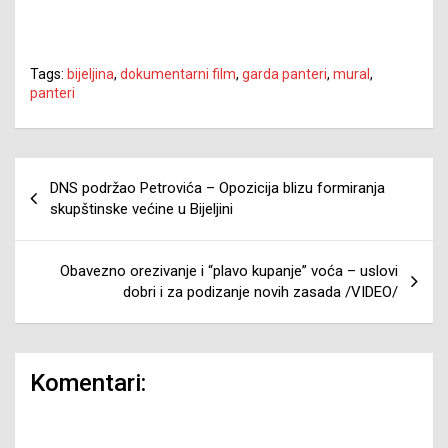
Tags:
bijeljina
,
dokumentarni film
,
garda panteri
,
mural
,
panteri
Navigacija
DNS podržao Petrovića – Opozicija blizu formiranja
članaka
skupštinske većine u Bijeljini
Obavezno orezivanje i “plavo kupanje” voća – uslovi
dobri i za podizanje novih zasada /VIDEO/
Komentari: