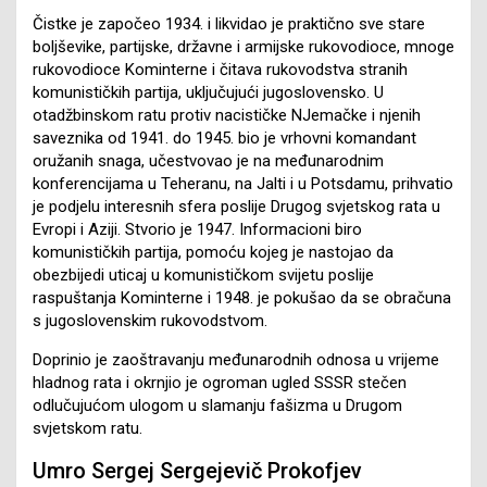
Čistke je započeo 1934. i likvidao je praktično sve stare
boljševike, partijske, državne i armijske rukovodioce, mnoge
rukovodioce Kominterne i čitava rukovodstva stranih
komunističkih partija, uključujući jugoslovensko. U
otadžbinskom ratu protiv nacističke NJemačke i njenih
saveznika od 1941. do 1945. bio je vrhovni komandant
oružanih snaga, učestvovao je na međunarodnim
konferencijama u Teheranu, na Jalti i u Potsdamu, prihvatio
je podjelu interesnih sfera poslije Drugog svjetskog rata u
Evropi i Aziji. Stvorio je 1947. Informacioni biro
komunističkih partija, pomoću kojeg je nastojao da
obezbijedi uticaj u komunističkom svijetu poslije
raspuštanja Kominterne i 1948. je pokušao da se obračuna
s jugoslovenskim rukovodstvom.
Doprinio je zaoštravanju međunarodnih odnosa u vrijeme
hladnog rata i okrnjio je ogroman ugled SSSR stečen
odlučujućom ulogom u slamanju fašizma u Drugom
svjetskom ratu.
Umro Sergej Sergejevič Prokofjev