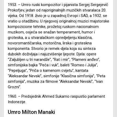
1953. – Umro ruski kompozitor i pijanista Sergej Sergejevič
Prokofjev, jedan od najoriginalnijih muzičkih stvaralaca 20.
vijeka. Od 1918. živio je u zapadnoj Evropi i SAD, a 1932. se
vratio u otadžbinu. U njegovoj originalnoj muzici majstorske
kompozicione tehnike, prožetoj ruskom nacionalnom
muzikom, osjeća se snažan temperament, humor i
groteska, a u stvaralačkom opredjeljenju klasična,
novoromantičarska, motorična, lirska i groteskna
komponenta. Stvorio je remek-djela koja su sinteza
dubokih doživljaja i najuzvišenije ljepote. Djela: opere
“Zaljubljen u tri narandže”, “Rat i mir”, “Plameni anđeo”,
simfonijska bajka “Peća i vuk”, baleti “Romeo i Julija”,
“Pepeljuga”, “Priča o kamenom cvijetu”, kantata
“Aleksandar Nevski”, simfonije “Klasična simfonija”, “Peta
simfonija”, muzika za filmove “Aleksandar Nevski”, “Ivan
Grozni”.
1960. – Predsjednik Ahmed Sukarno raspustio parlament
Indonezije.
Umro Milton Manaki