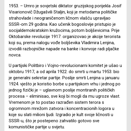
1953. – Umro je sovjetski diktator gruzijskog porijekla Josif
Visarionovič Džugašvili Staljin, koji je metodama političke
strahovlade i neograničenom ličnom vlašću upravljao
SSSR-om 29 godina. Kao učenik bogoslovije pristupio je
socijaldemokratskim kružocima, potom boljševicima. Prije
Oktobarske revolucije 1917. organizovao je akcije terorista
koji su, prema nalogu vođe boljševika Vladimira Lenjina,
izvodili razbojničke napade na banke i konvoje radi pljačke
novca.
U partijski Politbiro i Vojno-revolucionarni komitet je ušao u
oktobru 1917, a od aprila 1922. do smrti u martu 1953. bio
je generalni sekretar partije. Poslije smrti Lenjina u januaru
1924. vješto je koristio borbe u partijskom vrhu i jednog po
jednog fizički je – uglavnom poslije montiranih političkih
procesa – eliminisao, sve koji bi mogli da mu ugroze vlast.
Vremenom je to postao razrađen sistem terora s
ogromnom mrežom zatvora i koncentracionih logora u
koje su slati milioni ljudi. Izgradio je kult svoje ličnosti u
SSSR-u, što je postepeno zahvatilo gotovo sve
komunističke partije u svijetu.