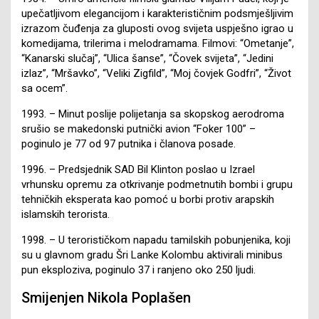
upečatljivom elegancijom i karakterističnim podsmješljivim
izrazom čuđenja za gluposti ovog svijeta uspješno igrao u
komedijama, trilerima i melodramama. Filmovi: “Ometanje”,
“Kanarski slučaj”, “Ulica šanse”, “Čovek svijeta”, “Jedini
izlaz”, “Mršavko”, “Veliki Zigfild”, “Moj čovjek Godfri”, “Život
sa ocem”.
1993. – Minut poslije polijetanja sa skopskog aerodroma
srušio se makedonski putnički avion “Foker 100” –
poginulo je 77 od 97 putnika i članova posade.
1996. – Predsjednik SAD Bil Klinton poslao u Izrael
vrhunsku opremu za otkrivanje podmetnutih bombi i grupu
tehničkih eksperata kao pomoć u borbi protiv arapskih
islamskih terorista.
1998. – U terorističkom napadu tamilskih pobunjenika, koji
su u glavnom gradu Šri Lanke Kolombu aktivirali minibus
pun eksploziva, poginulo 37 i ranjeno oko 250 ljudi.
Smijenjen Nikola Poplašen