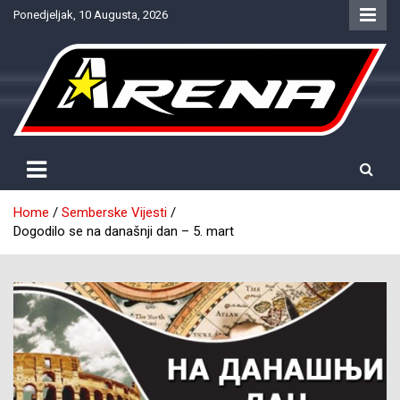
Skip
Ponedjeljak, 10 Augusta, 2026
to
content
Provjereno. Tačno. Objektivno.
NTV Arena
Home
Semberske Vijesti
Dogodilo se na današnji dan – 5. mart