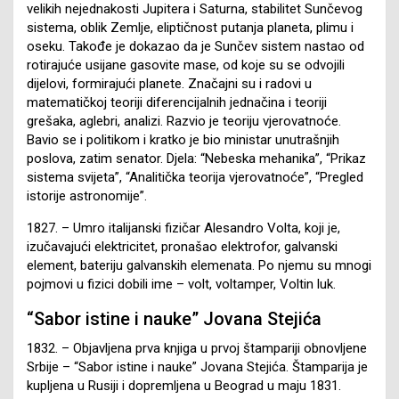
velikih nejednakosti Jupitera i Saturna, stabilitet Sunčevog
sistema, oblik Zemlje, eliptičnost putanja planeta, plimu i
oseku. Takođe je dokazao da je Sunčev sistem nastao od
rotirajuće usijane gasovite mase, od koje su se odvojili
dijelovi, formirajući planete. Značajni su i radovi u
matematičkoj teoriji diferencijalnih jednačina i teoriji
grešaka, aglebri, analizi. Razvio je teoriju vjerovatnoće.
Bavio se i politikom i kratko je bio ministar unutrašnjih
poslova, zatim senator. Djela: “Nebeska mehanika”, “Prikaz
sistema svijeta”, “Analitička teorija vjerovatnoće”, “Pregled
istorije astronomije”.
1827. – Umro italijanski fizičar Alesandro Volta, koji je,
izučavajući elektricitet, pronašao elektrofor, galvanski
element, bateriju galvanskih elemenata. Po njemu su mnogi
pojmovi u fizici dobili ime – volt, voltamper, Voltin luk.
“Sabor istine i nauke” Jovana Stejića
1832. – Objavljena prva knjiga u prvoj štampariji obnovljene
Srbije – “Sabor istine i nauke” Jovana Stejića. Štamparija je
kupljena u Rusiji i dopremljena u Beograd u maju 1831.