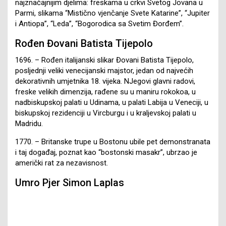
najznačajnijim djelima: freskama u crkvi Svetog Jovana u
Parmi, slikama “Mistično vjenčanje Svete Katarine”, “Jupiter
i Antiopa”, “Leda”, “Bogorodica sa Svetim Đorđem”.
Rođen Đovani Batista Tijepolo
1696. – Rođen italijanski slikar Đovani Batista Tijepolo,
posljednji veliki venecijanski majstor, jedan od najvećih
dekorativnih umjetnika 18. vijeka. NJegovi glavni radovi,
freske velikih dimenzija, rađene su u maniru rokokoa, u
nadbiskupskoj palati u Udinama, u palati Labija u Veneciji, u
biskupskoj rezidenciji u Vircburgu i u kraljevskoj palati u
Madridu.
1770. – Britanske trupe u Bostonu ubile pet demonstranata
i taj događaj, poznat kao “bostonski masakr”, ubrzao je
američki rat za nezavisnost.
Umro Pjer Simon Laplas