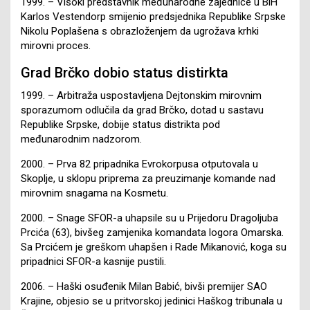
1999. – Visoki predstavnik međunarodne zajednice u BiH
Karlos Vestendorp smijenio predsjednika Republike Srpske
Nikolu Poplašena s obrazloženjem da ugrožava krhki
mirovni proces.
Grad Brčko dobio status distirkta
1999. – Arbitraža uspostavljena Dejtonskim mirovnim
sporazumom odlučila da grad Brčko, dotad u sastavu
Republike Srpske, dobije status distrikta pod
međunarodnim nadzorom.
2000. – Prva 82 pripadnika Evrokorpusa otputovala u
Skoplje, u sklopu priprema za preuzimanje komande nad
mirovnim snagama na Kosmetu.
2000. – Snage SFOR-a uhapsile su u Prijedoru Dragoljuba
Prcića (63), bivšeg zamjenika komandata logora Omarska.
Sa Prcićem je greškom uhapšen i Rade Mikanović, koga su
pripadnici SFOR-a kasnije pustili.
2006. – Haški osuđenik Milan Babić, bivši premijer SAO
Krajine, objesio se u pritvorskoj jedinici Haškog tribunala u