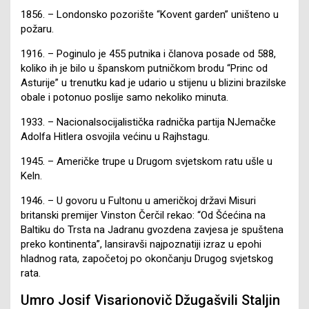
1856. – Londonsko pozorište “Kovent garden” uništeno u
požaru.
1916. – Poginulo je 455 putnika i članova posade od 588,
koliko ih je bilo u španskom putničkom brodu “Princ od
Asturije” u trenutku kad je udario u stijenu u blizini brazilske
obale i potonuo poslije samo nekoliko minuta.
1933. – Nacionalsocijalistička radnička partija NJemačke
Adolfa Hitlera osvojila većinu u Rajhstagu.
1945. – Američke trupe u Drugom svjetskom ratu ušle u
Keln.
1946. – U govoru u Fultonu u američkoj državi Misuri
britanski premijer Vinston Čerčil rekao: “Od Šćećina na
Baltiku do Trsta na Jadranu gvozdena zavjesa je spuštena
preko kontinenta”, lansiravši najpoznatiji izraz u epohi
hladnog rata, započetoj po okončanju Drugog svjetskog
rata.
Umro Josif Visarionovič Džugašvili Staljin