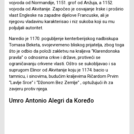
vojvoda od Normandije, 1151. grof od Anžuja, a 1152.
vojvoda od Akvitanije. Započeo je osvajanje Irske i proširio
vlast Engleske na zapadne dijelove Francuske, ali je
njegovu vladavinu karakterisao i niz sukoba koji su mu
poljuljali autoritet.
Naredio je 1170. pogubljenje kenterberijskog nadbiskupa
Tomasa Beketa, svojevremeno bliskog prijatelja, zbog toga
što je odbio da položi zakletvu na kraljeva “Klarendonska
pravila” o odnosima crkve i države, protiveći se
ograničavanju crkvene vlasti. Oštro se sukobljavao i sa
suprugom Elinor od Akvitanije koju je 1174. bacio u
tamnicu, i sinovima, budućim kraljevima Ričardom Prvim
“Lavlje Srce” i “Džonom Bez Zemlje” , optužujući ih za
zavjeru protiv njega.
Umro Antonio Alegri da Koređo