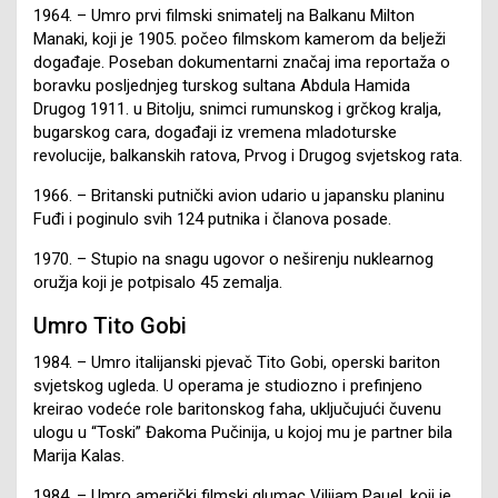
1964. – Umro prvi filmski snimatelj na Balkanu Milton
Manaki, koji je 1905. počeo filmskom kamerom da belježi
događaje. Poseban dokumentarni značaj ima reportaža o
boravku posljednjeg turskog sultana Abdula Hamida
Drugog 1911. u Bitolju, snimci rumunskog i grčkog kralja,
bugarskog cara, događaji iz vremena mladoturske
revolucije, balkanskih ratova, Prvog i Drugog svjetskog rata.
1966. – Britanski putnički avion udario u japansku planinu
Fuđi i poginulo svih 124 putnika i članova posade.
1970. – Stupio na snagu ugovor o neširenju nuklearnog
oružja koji je potpisalo 45 zemalja.
Umro Tito Gobi
1984. – Umro italijanski pjevač Tito Gobi, operski bariton
svjetskog ugleda. U operama je studiozno i prefinjeno
kreirao vodeće role baritonskog faha, uključujući čuvenu
ulogu u “Toski” Đakoma Pučinija, u kojoj mu je partner bila
Marija Kalas.
1984. – Umro američki filmski glumac Vilijam Pauel, koji je