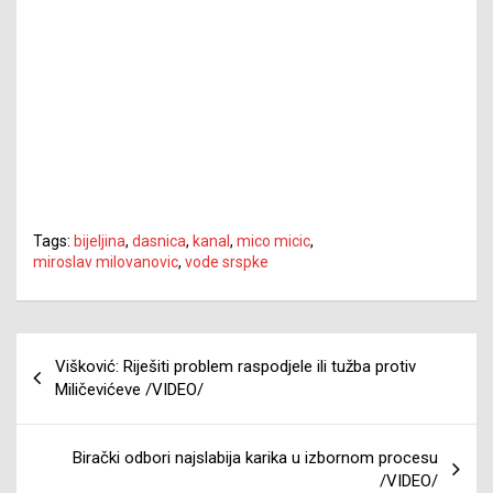
Tags:
bijeljina
,
dasnica
,
kanal
,
mico micic
,
miroslav milovanovic
,
vode srspke
Navigacija
Višković: Riješiti problem raspodjele ili tužba protiv
članaka
Miličevićeve /VIDEO/
Birački odbori najslabija karika u izbornom procesu
/VIDEO/