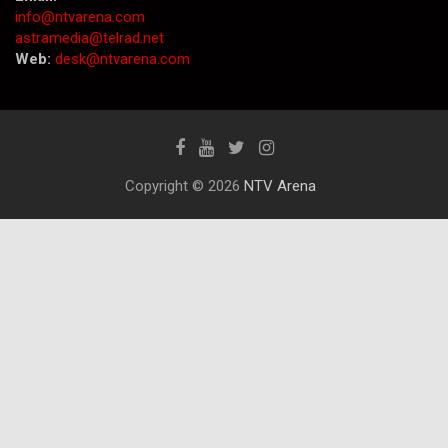
info@ntvarena.com
astramedia@telrad.net
Web:
desk@ntvarena.com
Copyright © 2026
NTV Arena