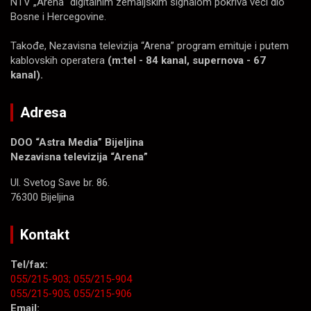
NTV „Arena“ digitalnim zemaljskim signalom pokriva veći dio
Bosne i Hercegovine.
Takođe, Nezavisna televizija “Arena” program emituje i putem
kablovskih operatera
(m:tel - 84 kanal, supernova - 67
kanal).
Adresa
DOO “Astra Media” Bijeljina
Nezavisna televizija “Arena”
Ul. Svetog Save br. 86.
76300 Bijeljina
Kontakt
Tel/fax:
055/215-903;
055/215-904
055/215-905;
055/215-906
Email: