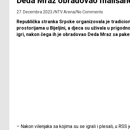
Deda Mraz obradovao mališane
27. Decembra 2023.
NTV Arena
No Comments
Republička stranka Srpske organizovala je tradicio
prostorijama u Bijeljini, a djeca su uživala u prig
igri, nakon čega ih je obradovao Deda Mraz sa pake
– Nakon vilenjaka sa kojima su se igrali i plesali, u RSS