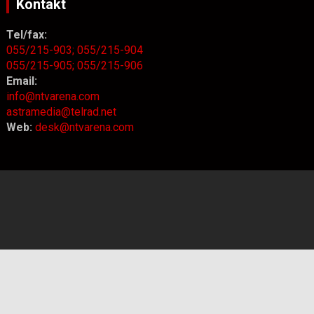
Kontakt
Tel/fax:
055/215-903;
055/215-904
055/215-905;
055/215-906
Email:
info@ntvarena.com
astramedia@telrad.net
Web:
desk@ntvarena.com