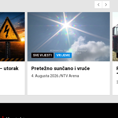
SVE VIJESTI
ZEMLJA
će
Pravo na subvenciju za traktor
“Belarus” ostvarila 84 korisnika
3. Augusta 2026.
NTV Arena