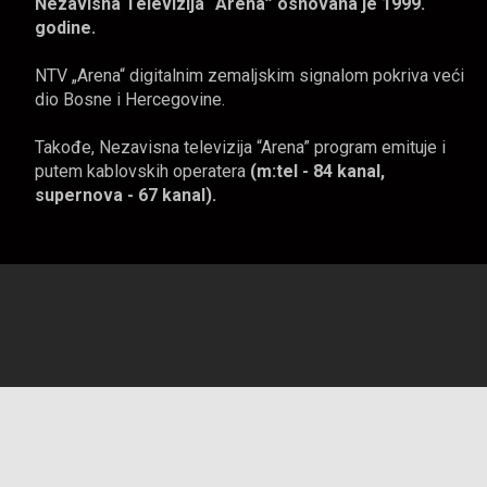
Nezavisna Televizija “Arena” osnovana je 1999.
godine.
NTV „Arena“ digitalnim zemaljskim signalom pokriva veći
dio Bosne i Hercegovine.
Takođe, Nezavisna televizija “Arena” program emituje i
putem kablovskih operatera
(m:tel - 84 kanal,
supernova - 67 kanal).