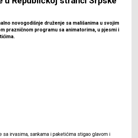
 u Republičkoj stranci Srpske
nalno novogodišnje druženje sa mališanima u svojim
odnom prazničnom programu sa animatorima, u pjesmi i
tićima.
 je sa irvasima, sankama i paketićima stigao glavom i