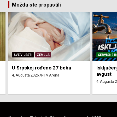
Možda ste propustili
SERVISNE INFORMACIJE
SERVISNE I
Isključenja vode – utorak 4.
Isključen
avgust
4. avgust
4. Augusta 2026.
NTV Arena
4. Augusta 