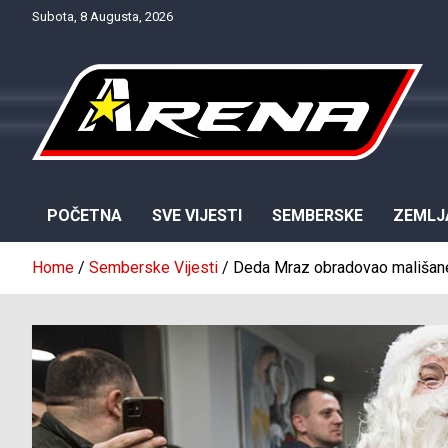
Skip
Subota, 8 Augusta, 2026
to
content
Provjereno. Tačno. Objektivno.
NTV Arena
POČETNA
SVE VIJESTI
SEMBERSKE
ZEMLJ
Home
Semberske Vijesti
Deda Mraz obradovao mališane