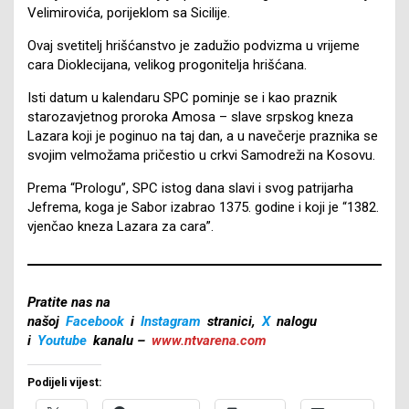
Velimirovića, porijeklom sa Sicilije.
Ovaj svetitelj hrišćanstvo je zadužio podvizma u vrijeme
cara Dioklecijana, velikog progonitelja hrišćana.
Isti datum u kalendaru SPC pominje se i kao praznik
starozavjetnog proroka Amosa – slave srpskog kneza
Lazara koji je poginuo na taj dan, a u navečerje praznika se
svojim velmožama pričestio u crkvi Samodreži na Kosovu.
Prema “Prologu”, SPC istog dana slavi i svog patrijarha
Jefrema, koga je Sabor izabrao 1375. godine i koji je “1382.
vjenčao kneza Lazara za cara”.
Pratite nas na
našoj
Facebook
i
Instagram
stranici,
X
nalogu
i
Youtube
kanalu –
www.ntvarena.com
Podijeli vijest: