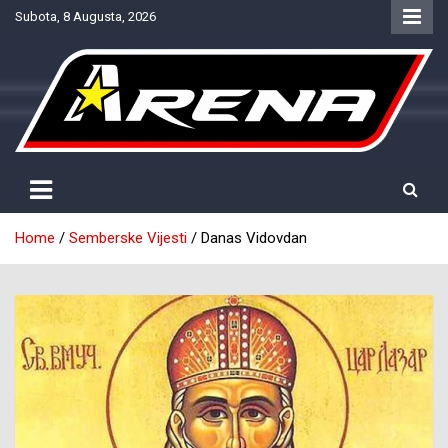
Skip
Subota, 8 Augusta, 2026
to
content
Provjereno. Tačno. Objektivno.
NTV Arena
Home
Semberske Vijesti
Danas Vidovdan