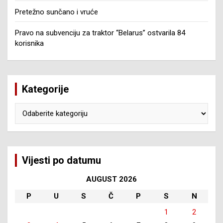
Pretežno sunčano i vruće
Pravo na subvenciju za traktor “Belarus” ostvarila 84
korisnika
Kategorije
Kategorije
Vijesti po datumu
AUGUST 2026
P
U
S
Č
P
S
N
1
2