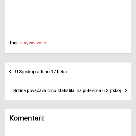
Tags:
spc
,
vidovdan
Navigacija
U Srpskoj rođeno 17 beba
članaka
Brzina povećava crnu statistiku na putevima u Srpskoj
Komentari: