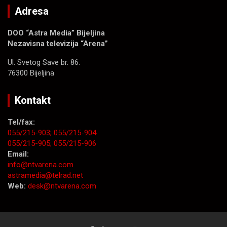
Adresa
DOO “Astra Media” Bijeljina
Nezavisna televizija “Arena”
Ul. Svetog Save br. 86.
76300 Bijeljina
Kontakt
Tel/fax:
055/215-903;
055/215-904
055/215-905;
055/215-906
Email:
info@ntvarena.com
astramedia@telrad.net
Web:
desk@ntvarena.com