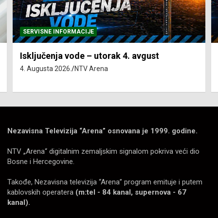
SERVISNE INFORMACIJE
Isključenja vode – utorak 4. avgust
4. Augusta 2026.
NTV Arena
Nezavisna Televizija “Arena” osnovana je 1999. godine.
NTV „Arena“ digitalnim zemaljskim signalom pokriva veći dio
Bosne i Hercegovine.
Takođe, Nezavisna televizija “Arena” program emituje i putem
kablovskih operatera
(m:tel - 84 kanal, supernova - 67
kanal).