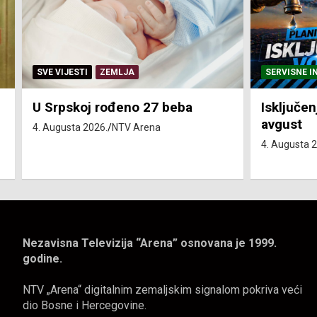
SERVISNE INFORMACIJE
SERVISNE I
Isključenja vode – utorak 4.
Isključen
avgust
4. avgust
4. Augusta 2026.
NTV Arena
4. Augusta 
Nezavisna Televizija “Arena” osnovana je 1999.
godine.
NTV „Arena“ digitalnim zemaljskim signalom pokriva veći
dio Bosne i Hercegovine.