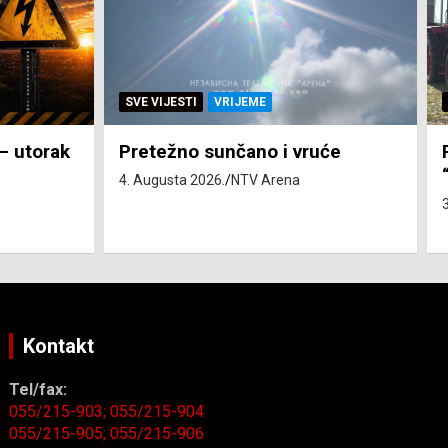
SVE VIJESTI
ZEMLJA
će
Pravo na subvenciju za traktor
“Belarus” ostvarila 84 korisnika
3. Augusta 2026.
NTV Arena
Kontakt
Tel/fax:
055/215-903;
055/215-904
055/215-905;
055/215-906