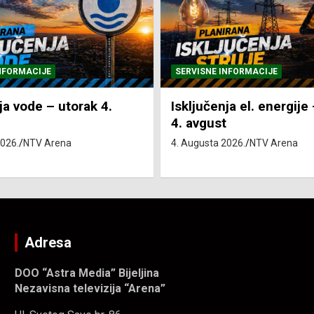
NFORMACIJE
SVE VIJESTI
VRIJEME
ja el. energije – utorak
Pretežno sunčano i vru
4. Augusta 2026.
NTV Arena
2026.
NTV Arena
Adresa
DOO “Astra Media” Bijeljina
Nezavisna televizija “Arena”