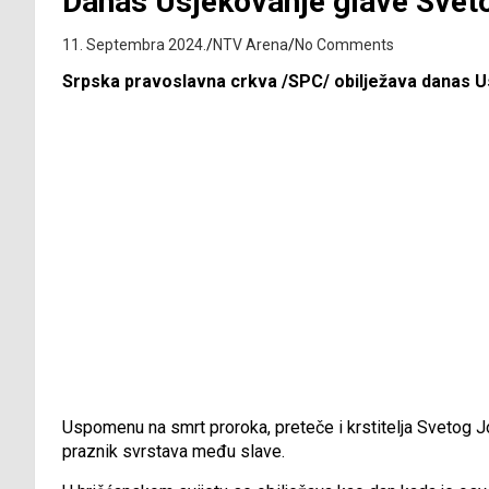
Danas Usjekovanje glave Sveto
11. Septembra 2024.
NTV Arena
No Comments
Srpska pravoslavna crkva /SPC/ obilježava danas U
Uspomenu na smrt proroka, preteče i krstitelja Svetog Jo
praznik svrstava među slave.