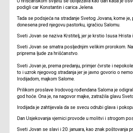
U hrišćanskom svijetu se obilježava kao dan kada je osv
podigli car Konstantin i carica Jelena.
Tada se podsjeća na stradanje Svetog Jovana, kome je, po
donesena pred njegovu pastorku, igračicu Salomu.
Sveti Jovan se naziva Krstitelj, jer je krstio Isusa Hrist
Sveti Jovan se smatra posljednjim velikim prorokom. Nazi
priprema ljude za hrišćanstvo.
Sveti Jovan je, prema predanju, primjer čvrste i nepokolebl
to i uzrok njegovog stradanja jer je javno govorio o nemo
Irodijadom, majkom Salome.
Prilikom proslave Irodovog rođendana Saloma je odigrala s
god hoće. Ona je, na nagovor majke, zatražila glavu Sve
Irodijada je zahtijevala da se svecu odrubi glava i pokop
Dan Usjekovanja vjernici provode u molitvi i strogom pos
Sveti Jovan se slavi i 20. januara, kao znak poštovanja p