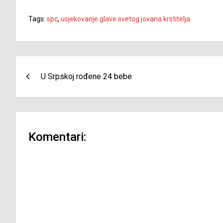
Tags:
spc
,
usjekovanje glave svetog jovana krstitelja
Navigacija
U Srpskoj rođene 24 bebe
članaka
Komentari: