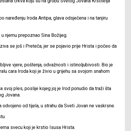
eštana crkva koju su na grobu Svetog Jovana Krstitelja
 naređenju Iroda Antipa, glava odsječena i na tanjiru
a i u njemu prepoznao Sina Božijeg.
va se još i Preteča, jer se pojavio prije Hrista i počeo da
jive vjere, poštenja, odvažnosti i istinoljubivosti. Bio je
ralu cara Iroda koji je živio u grijehu sa svojom snahom
voj ples, poslije kojeg joj je Irod ponudio da traži šta
tog Jovana.
a odvojeno od tijela, u strahu da Sveti Jovan ne vaskrsne.
tu.
rema svecu koji je krstio Isusa Hrista.