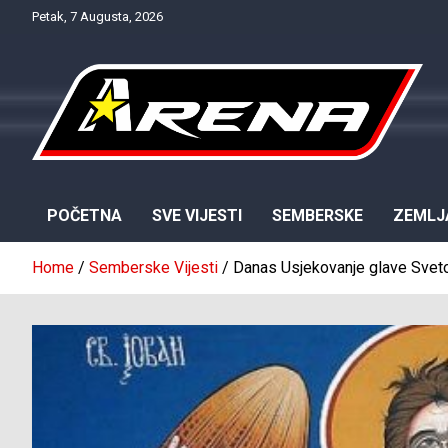
Skip
Petak, 7 Augusta, 2026
to
content
Provjereno. Tačno. Objektivno.
NTV Arena
POČETNA
SVE VIJESTI
SEMBERSKE
ZEMLJ
Home
Semberske Vijesti
Danas Usjekovanje glave Sveto